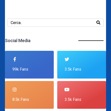
Social Media
99k Fans
3.5k Fans
8.5k Fans
3.5k Fans