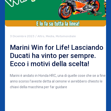
3 Dicembre 2023
/
Altro
,
Media
,
Motomondiale
Marini Win for Life! Lasciando
Ducati ha vinto per sempre.
Ecco i motivi della scelta!
Marini è andato in Honda HRC, una di quelle cose che se a fine
anno scorso l’aveste detta al cenone vi avrebbero chiesto le
chiavi della macchina per far guidare