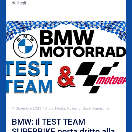
dettagli
11 Dicembre 2023
/
Altro
,
Media
,
Motomondiale
,
Superbike
BMW: il TEST TEAM
SUPERBIKE porta dritto alla