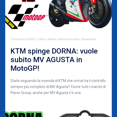
7 Dicembre 2023
/
Altro
,
Media
,
Motomondiale
,
Superbike
KTM spinge DORNA: vuole
subito MV AGUSTA in
MotoGP!
State seguendo la vicenda di KTM che ormai ha il controllo
sempre più completo di MV Agusta? Come tutti i marchi di
Pierer Group, anche per MV Agusta c’è una