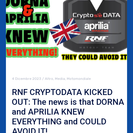
4 Dicembre 2023
/
Altro
,
Media
,
Motomondiale
RNF CRYPTODATA KICKED
OUT: The news is that DORNA
and APRILIA KNEW
EVERYTHING and COULD
AVOID IT!