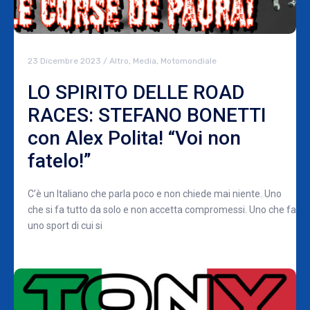
23 Dicembre 2023
/
Altro
,
Media
,
Motomondiale
LO SPIRITO DELLE ROAD
RACES: STEFANO BONETTI
con Alex Polita! “Voi non
fatelo!”
C’è un Italiano che parla poco e non chiede mai niente. Uno
che si fa tutto da solo e non accetta compromessi. Uno che fa
uno sport di cui si