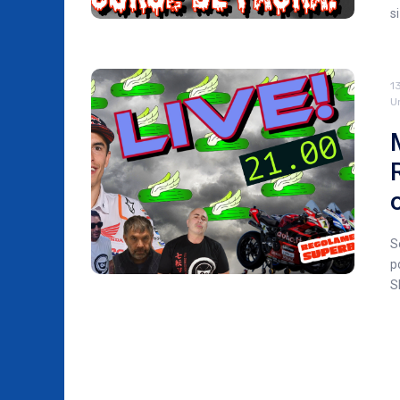
si
1
U
S
p
S