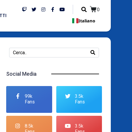
0
TTI
Italiano
Social Media
99k
3.5k
Fans
Fans
8.5k
3.5k
Fans
Fans