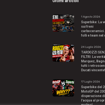
Ultimi articoli
1 Agosto 2026
Superbike: La v
sui freni
carboceramici.
folli e team nel
24 Luglio 2026
TARDOZZI SEN
FILTRI: La verit
Marquez, Bagna
tutti i retroscen
Ducati vincente
17 Luglio 2026
Superbike del 2
MotoGP del 200
disperazione di
l’acqua al propr
mulino!