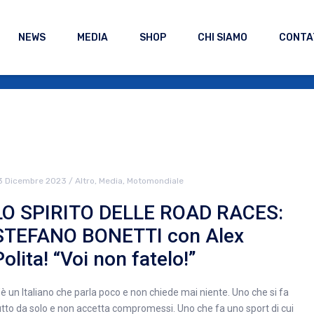
NEWS
MEDIA
SHOP
CHI SIAMO
CONTA
3 Dicembre 2023
/
Altro
,
Media
,
Motomondiale
LO SPIRITO DELLE ROAD RACES:
STEFANO BONETTI con Alex
Polita! “Voi non fatelo!”
’è un Italiano che parla poco e non chiede mai niente. Uno che si fa
utto da solo e non accetta compromessi. Uno che fa uno sport di cui