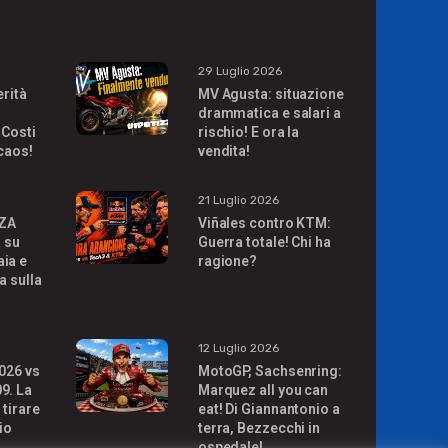
29 Luglio 2026
erità
MV Agusta: situazione
drammatica e salari a
 Costi
rischio! E ora la
 caos!
vendita!
21 Luglio 2026
ZA
Viñales contro KTM:
à su
Guerra totale! Chi ha
ia e
ragione?
a sulla
!
12 Luglio 2026
026 vs
MotoGP, Sachsenring:
9. La
Marquez all you can
 tirare
eat! Di Giannantonio a
io
terra, Bezzecchi in
ospedale!