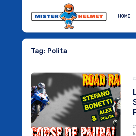
HOME
Tag: Polita
2
C
t