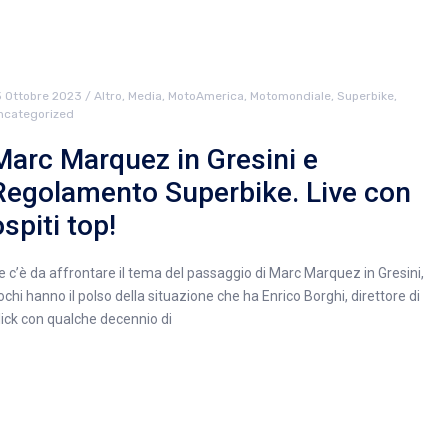
3 Ottobre 2023
/
Altro
,
Media
,
MotoAmerica
,
Motomondiale
,
Superbike
,
ncategorized
Marc Marquez in Gresini e
Regolamento Superbike. Live con
ospiti top!
e c’è da affrontare il tema del passaggio di Marc Marquez in Gresini,
ochi hanno il polso della situazione che ha Enrico Borghi, direttore di
lick con qualche decennio di