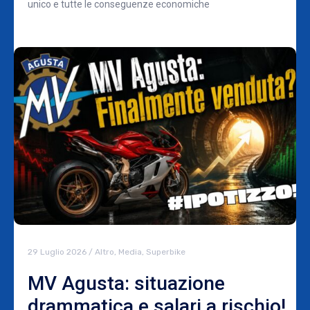
unico e tutte le conseguenze economiche
29 Luglio 2026
/
Altro
,
Media
,
Superbike
MV Agusta: situazione
drammatica e salari a rischio!