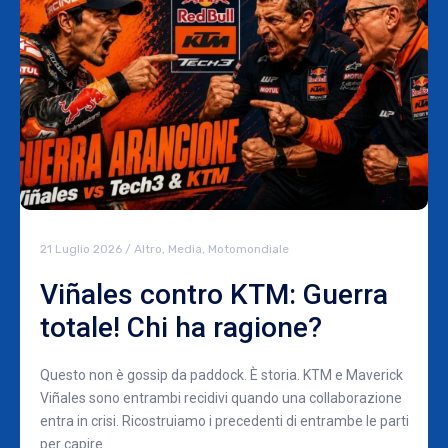
21 Luglio 2026
/
Altro
,
Media
,
Motomondiale
Viñales contro KTM: Guerra
totale! Chi ha ragione?
Questo non è gossip da paddock. È storia. KTM e Maverick
Viñales sono entrambi recidivi quando una collaborazione
entra in crisi. Ricostruiamo i precedenti di entrambe le parti
per capire