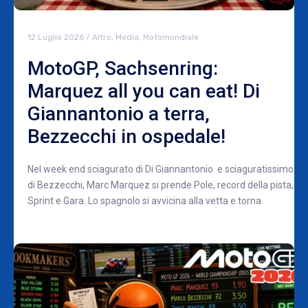
12 Luglio 2026
/
Altro
,
Media
,
Motomondiale
MotoGP, Sachsenring:
Marquez all you can eat! Di
Giannantonio a terra,
Bezzecchi in ospedale!
Nel week end sciagurato di Di Giannantonio e sciaguratissimo
di Bezzecchi, Marc Marquez si prende Pole, record della pista,
Sprint e Gara. Lo spagnolo si avvicina alla vetta e torna