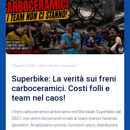
1 Agosto 2026
/
Altro
,
Media
,
Superbike
Superbike: La verità sui freni
carboceramici. Costi folli e
team nel caos!
I freni carboceramici arriveranno nel Mondiale Superbike dal
2027, ma i primi documenti inviati ai team stanno facendo
discutere. Analizziamo prezzi, fornitore unico, distributore