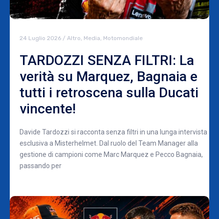
24 Luglio 2026
/
Altro
,
Media
,
Motomondiale
TARDOZZI SENZA FILTRI: La
verità su Marquez, Bagnaia e
tutti i retroscena sulla Ducati
vincente!
Davide Tardozzi si racconta senza filtri in una lunga intervista
esclusiva a Misterhelmet. Dal ruolo del Team Manager alla
gestione di campioni come Marc Marquez e Pecco Bagnaia,
passando per