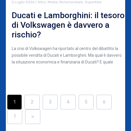
2 Luglio 2026
/
Altro
,
Media
,
Motomondiale
,
Superbike
Ducati e Lamborghini: il tesoro
di Volkswagen è davvero a
rischio?
La crisi di Volkswagen ha riportato al centro del dibattito la
possibile vendita di Ducati e Lamborghini. Ma qual è davvero
la situazione economica e finanziaria di Ducati? E quale
1
2
3
4
5
6
7
»