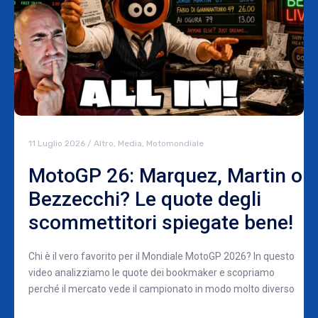
11 Luglio 2026
/
Altro
,
Media
,
Motomondiale
MotoGP 26: Marquez, Martin o
Bezzecchi? Le quote degli
scommettitori spiegate bene!
Chi è il vero favorito per il Mondiale MotoGP 2026? In questo
video analizziamo le quote dei bookmaker e scopriamo
perché il mercato vede il campionato in modo molto diverso