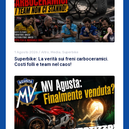
1 Agosto 2026
/
Altro
,
Media
,
Superbike
Superbike: La verità sui freni carboceramici.
Costi folli e team nel caos!