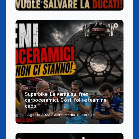
Superbike
Superbike: La verità sui freni
carboceramici. Costi folli e team nel
caos!
1 Agosto 2026
/
Altro
,
Media
,
Superbike