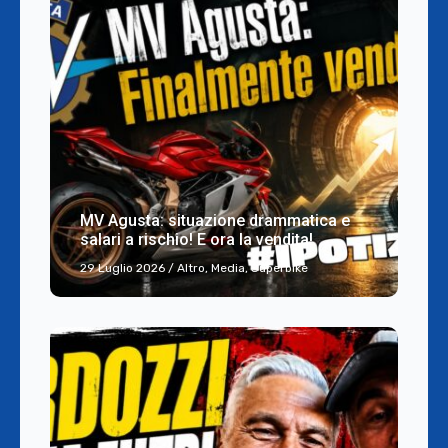
MV Agusta: situazione drammatica e
salari a rischio! E ora la vendita!
29 Luglio 2026
/
Altro
,
Media
,
Superbike