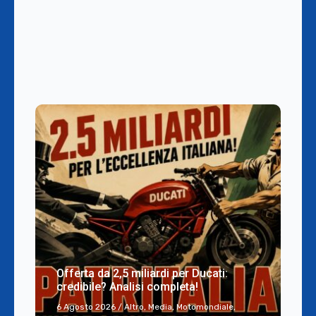
Offerta da 2,5 miliardi per Ducati:
credibile? Analisi completa!
6 Agosto 2026
/
Altro
,
Media
,
Motomondiale
,