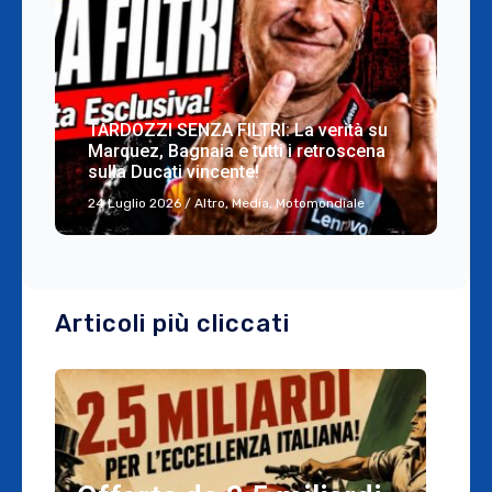
TARDOZZI SENZA FILTRI: La verità su
Marquez, Bagnaia e tutti i retroscena
sulla Ducati vincente!
24 Luglio 2026
/
Altro
,
Media
,
Motomondiale
Articoli più cliccati