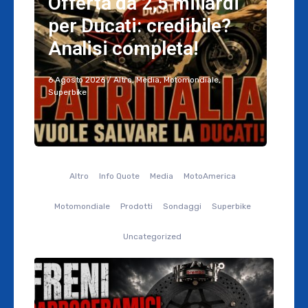
Offerta da 2,5 miliardi
per Ducati: credibile?
Analisi completa!
6 Agosto 2026
/
Altro
,
Media
,
Motomondiale
,
Superbike
Altro
Info Quote
Media
MotoAmerica
Motomondiale
Prodotti
Sondaggi
Superbike
Uncategorized