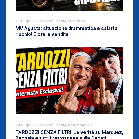
29 Luglio 2026
/
Altro
,
Media
,
Superbike
MV Agusta: situazione drammatica e salari a
rischio! E ora la vendita!
24 Luglio 2026
/
Altro
,
Media
,
Motomondiale
TARDOZZI SENZA FILTRI: La verità su Marquez,
Bagnaia e tutti i retroscena sulla Ducati