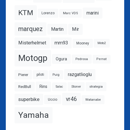
KTM
marini
Lorenzo
Marc VDS
marquez
Mir
Martin
Misterhelmet
mm93
Mooney
Moto2
Motogp
Ogura
Pedrosa
Pernat
razgatlioglu
Pierer
piloti
Puig
Rins
RedBull
Stoner
strategia
Salac
vr46
superbike
Watanabe
Uccio
Yamaha