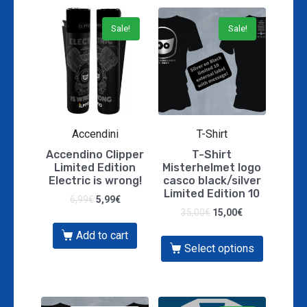
Sale!
Sale!
Accendini
T-Shirt
Accendino Clipper
T-Shirt
Limited Edition
Misterhelmet logo
Electric is wrong!
casco black/silver
Limited Edition 10
6,99
€
5,99
€
35,00
€
15,00
€
Add to cart
Select options