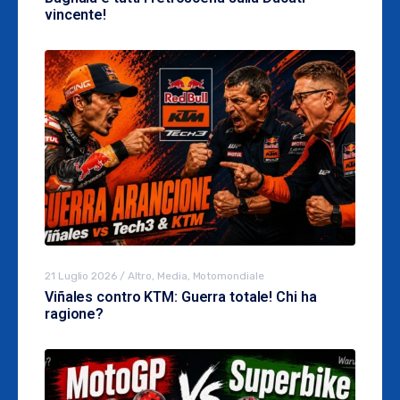
vincente!
21 Luglio 2026
/
Altro
,
Media
,
Motomondiale
Viñales contro KTM: Guerra totale! Chi ha
ragione?