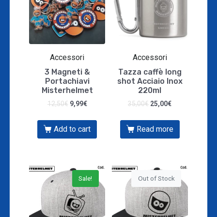
Accessori
Accessori
3 Magneti &
Tazza caffè long
Portachiavi
shot Acciaio Inox
Misterhelmet
220ml
12,50
€
9,99
€
35,00
€
25,00
€
Add to cart
Read more
Sale!
Out of Stock