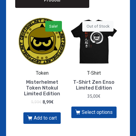
Sale!
Out of Stock
Token
T-Shirt
Misterhelmet
T-Shirt Zen Enso
Token Ntokul
Limited Edition
Limited Edition
35,00
€
9,99
€
8,99
€
Select options
Add to cart