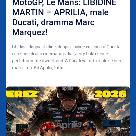
MotoGP, Le Mans: LIBIDINE
MARTIN – APRILIA, male
Ducati, dramma Marc
Marquez!
Libidine, doppia libidine, doppia libidine coi fiocchi! Questa
citazione di alta cinematografia (Jerry Calà) rende
perfettamente il week end. A Ducati va tutto male se non
malissimo. Ad Aprilia, tutto