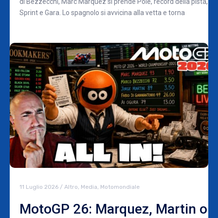
di Bezzecchi, Marc Marquez si prende Pole, record della pista,
Sprint e Gara. Lo spagnolo si avvicina alla vetta e torna
11 Luglio 2026
/
Altro
,
Media
,
Motomondiale
MotoGP 26: Marquez, Martin o