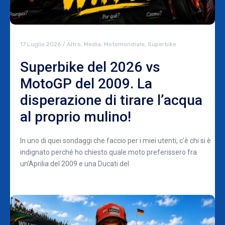
17 Luglio 2026
/
Altro
,
Media
,
Motomondiale
,
Superbike
Superbike del 2026 vs
MotoGP del 2009. La
disperazione di tirare l’acqua
al proprio mulino!
In uno di quei sondaggi che faccio per i miei utenti, c’è chi si è
indignato perché ho chiesto quale moto preferissero fra
un’Aprilia del 2009 e una Ducati del