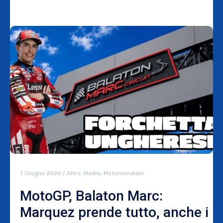
7 Giugno 2026
/
Altro
,
Media
,
Motomondiale
MotoGP, Balaton Marc:
Marquez prende tutto, anche i