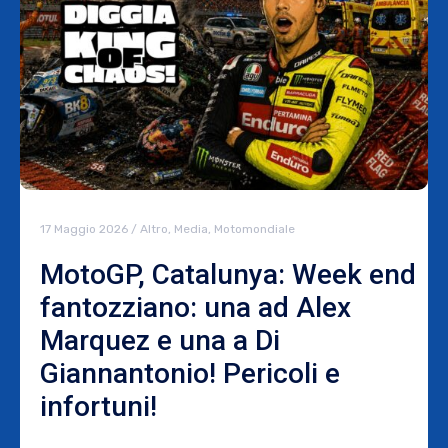
17 Maggio 2026
/
Altro
,
Media
,
Motomondiale
MotoGP, Catalunya: Week end
fantozziano: una ad Alex
Marquez e una a Di
Giannantonio! Pericoli e
infortuni!