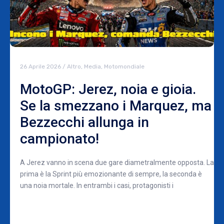
26 Aprile 2026
/
Altro
,
Media
,
Motomondiale
MotoGP: Jerez, noia e gioia.
Se la smezzano i Marquez, ma
Bezzecchi allunga in
campionato!
A Jerez vanno in scena due gare diametralmente opposta. La
prima è la Sprint più emozionante di sempre, la seconda è
una noia mortale. In entrambi i casi, protagonisti i