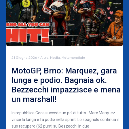
21 Giugno 2026
/
Altro
,
Media
,
Motomondiale
MotoGP, Brno: Marquez, gara
lunga e podio. Bagnaia ok.
Bezzecchi impazzisce e mena
un marshall!
In repubblica Ceca succede un po’ di tutto. Marc Marquez
vince la lunga e fa podio nella sprint. Lo spagnolo continua il
suo recupero (62 punti su Bezzecchi in due