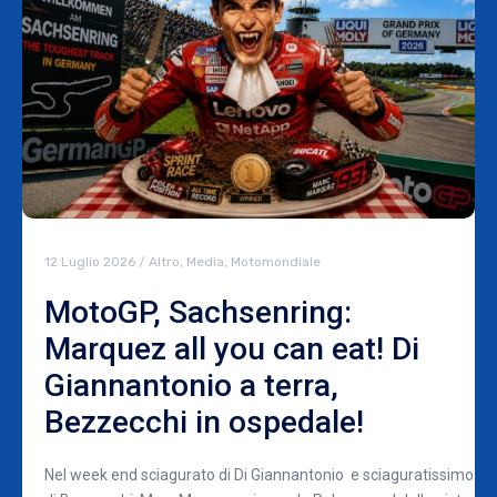
12 Luglio 2026
/
Altro
,
Media
,
Motomondiale
MotoGP, Sachsenring:
Marquez all you can eat! Di
Giannantonio a terra,
Bezzecchi in ospedale!
Nel week end sciagurato di Di Giannantonio e sciaguratissimo