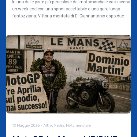
In una delle piste più pericolose del motomondiale va in scena
un week end con una sprint accettabile e una gara lunga
fantozziana. Vittoria meritata di Di Giannantonio dopo due
10 Maggio 2026
/
Altro
,
Media
,
Motomondiale