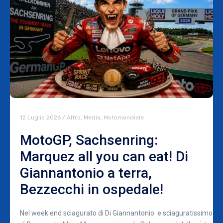
12 Luglio 2026
/
Altro
,
Media
,
Motomondiale
MotoGP, Sachsenring:
Marquez all you can eat! Di
Giannantonio a terra,
Bezzecchi in ospedale!
Nel week end sciagurato di Di Giannantonio e sciaguratissimo