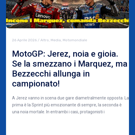
26 Aprile 2026
/
Altro
,
Media
,
Motomondiale
MotoGP: Jerez, noia e gioia.
Se la smezzano i Marquez, ma
Bezzecchi allunga in
campionato!
A Jerez vanno in scena due gare diametralmente opposta. La
prima è la Sprint più emozionante di sempre, la seconda è
una noia mortale. In entrambi i casi, protagonisti i