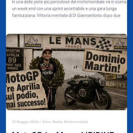
In una delle piste più pericolose del motomondiale va in scena
un week end con una sprint accettabile e una gara lunga
fantozziana. Vittoria meritata di Di Giannantonio dopo due
10 Maggio 2026
/
Altro
,
Media
,
Motomondiale