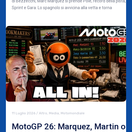
di Bezzecchi, Marc Marquez si prende Pole, record della pista,
Sprint e Gara. Lo spagnolo si avvicina alla vetta e torna
11 Luglio 2026
/
Altro
,
Media
,
Motomondiale
MotoGP 26: Marquez, Martin o