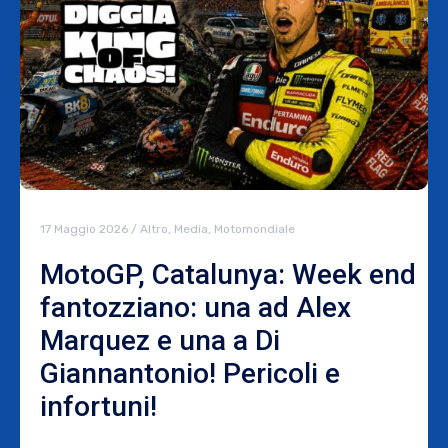
17 Maggio 2026
/
Altro
,
Media
,
Motomondiale
MotoGP, Catalunya: Week end
fantozziano: una ad Alex
Marquez e una a Di
Giannantonio! Pericoli e
infortuni!