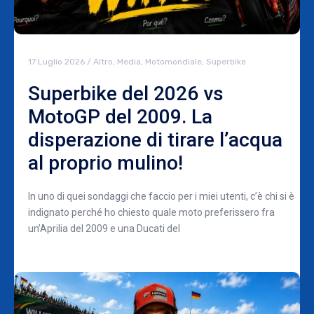
17 Luglio 2026
/
Altro
,
Media
,
Motomondiale
,
Superbike
Superbike del 2026 vs
MotoGP del 2009. La
disperazione di tirare l’acqua
al proprio mulino!
In uno di quei sondaggi che faccio per i miei utenti, c’è chi si è
indignato perché ho chiesto quale moto preferissero fra
un’Aprilia del 2009 e una Ducati del