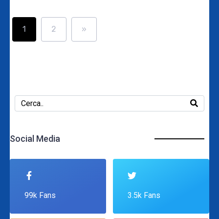
1
2
»
Social Media
99k Fans
3.5k Fans