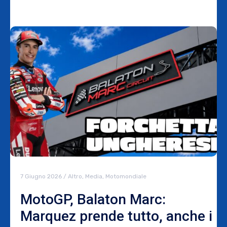
7 Giugno 2026
/
Altro
,
Media
,
Motomondiale
MotoGP, Balaton Marc:
Marquez prende tutto, anche i