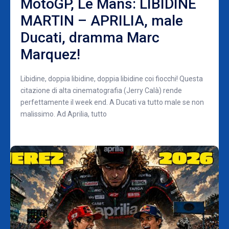
MotoGP, Le Mans: LIBIDINE
MARTIN – APRILIA, male
Ducati, dramma Marc
Marquez!
Libidine, doppia libidine, doppia libidine coi fiocchi! Questa
citazione di alta cinematografia (Jerry Calà) rende
perfettamente il week end. A Ducati va tutto male se non
malissimo. Ad Aprilia, tutto