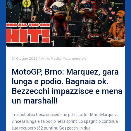
21 Giugno 2026
/
Altro
,
Media
,
Motomondiale
MotoGP, Brno: Marquez, gara
lunga e podio. Bagnaia ok.
Bezzecchi impazzisce e mena
un marshall!
In repubblica Ceca succede un po’ di tutto. Marc Marquez
vince la lunga e fa podio nella sprint. Lo spagnolo continua il
suo recupero (62 punti su Bezzecchi in due