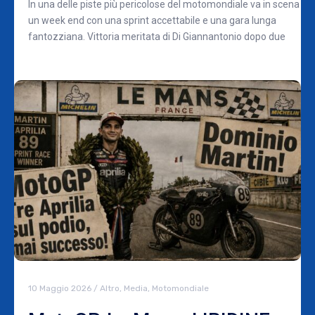
In una delle piste più pericolose del motomondiale va in scena
un week end con una sprint accettabile e una gara lunga
fantozziana. Vittoria meritata di Di Giannantonio dopo due
10 Maggio 2026
/
Altro
,
Media
,
Motomondiale