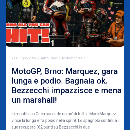
21 Giugno 2026
/
Altro
,
Media
,
Motomondiale
MotoGP, Brno: Marquez, gara
lunga e podio. Bagnaia ok.
Bezzecchi impazzisce e mena
un marshall!
In repubblica Ceca succede un po’ di tutto. Marc Marquez
vince la lunga e fa podio nella sprint. Lo spagnolo continua il
suo recupero (62 punti su Bezzecchi in due