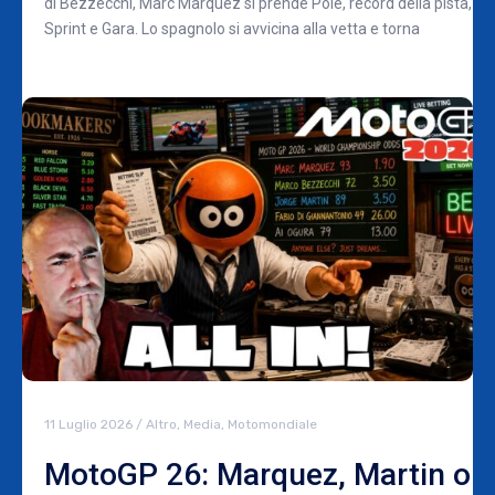
di Bezzecchi, Marc Marquez si prende Pole, record della pista,
Sprint e Gara. Lo spagnolo si avvicina alla vetta e torna
11 Luglio 2026
/
Altro
,
Media
,
Motomondiale
MotoGP 26: Marquez, Martin o