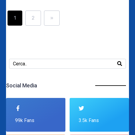
1
2
»
Social Media
99k Fans
3.5k Fans