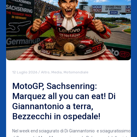
12 Luglio 2026
/
Altro
,
Media
,
Motomondiale
MotoGP, Sachsenring:
Marquez all you can eat! Di
Giannantonio a terra,
Bezzecchi in ospedale!
Nel week end sciagurato di Di Giannantonio e sciaguratissimo