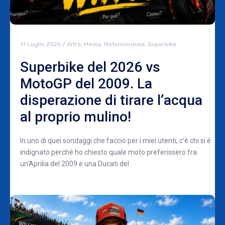
17 Luglio 2026
/
Altro
,
Media
,
Motomondiale
,
Superbike
Superbike del 2026 vs
MotoGP del 2009. La
disperazione di tirare l’acqua
al proprio mulino!
In uno di quei sondaggi che faccio per i miei utenti, c’è chi si è
indignato perché ho chiesto quale moto preferissero fra
un’Aprilia del 2009 e una Ducati del