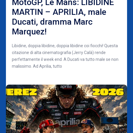
MotoGP, Le Mans: LIBIDINE
MARTIN – APRILIA, male
Ducati, dramma Marc
Marquez!
Libidine, doppia libidine, doppia libidine coi fiocchi! Questa
citazione di alta cinematografia (Jerry Calà) rende
perfettamente il week end. A Ducati va tutto male se non
malissimo. Ad Aprilia, tutto