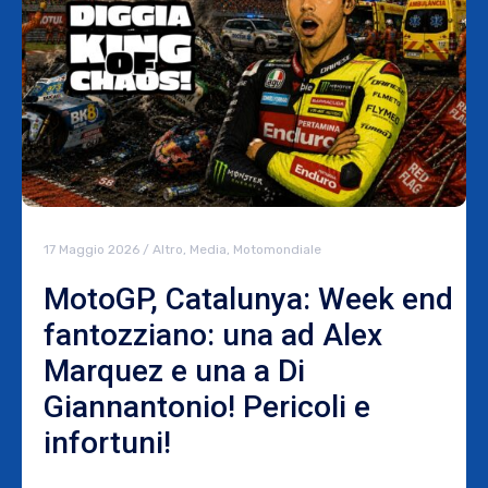
17 Maggio 2026
/
Altro
,
Media
,
Motomondiale
MotoGP, Catalunya: Week end
fantozziano: una ad Alex
Marquez e una a Di
Giannantonio! Pericoli e
infortuni!