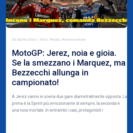
26 Aprile 2026
/
Altro
,
Media
,
Motomondiale
MotoGP: Jerez, noia e gioia.
Se la smezzano i Marquez, ma
Bezzecchi allunga in
campionato!
A Jerez vanno in scena due gare diametralmente opposta. La
prima è la Sprint più emozionante di sempre, la seconda è
una noia mortale. In entrambi i casi, protagonisti i