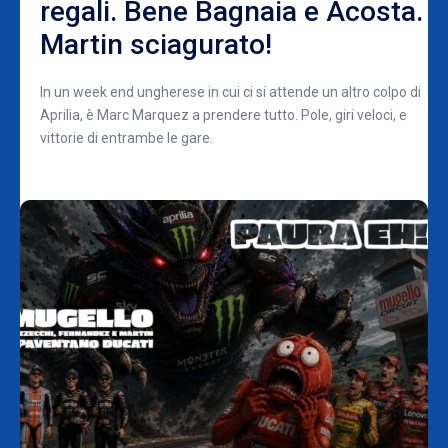
regali. Bene Bagnaia e Acosta.
Martin sciagurato!
In un week end ungherese in cui ci si attende un altro colpo di
Aprilia, è Marc Marquez a prendere tutto. Pole, giri veloci, e
vittorie di entrambe le gare.