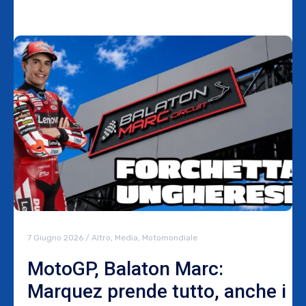
7 Giugno 2026
/
Altro
,
Media
,
Motomondiale
MotoGP, Balaton Marc:
Marquez prende tutto, anche i