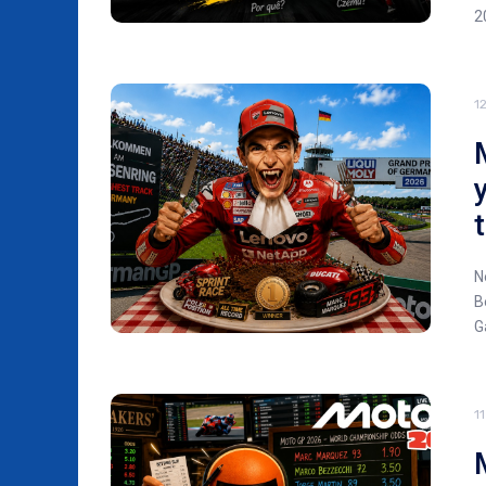
2
1
N
B
G
11