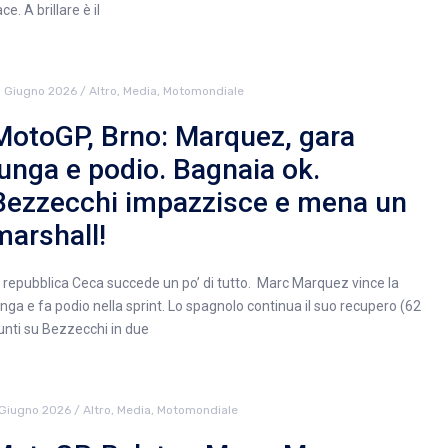
ce. A brillare è il
1 Giugno 2026
/
Altro
,
Media
,
Motomondiale
MotoGP, Brno: Marquez, gara
lunga e podio. Bagnaia ok.
Bezzecchi impazzisce e mena un
marshall!
n repubblica Ceca succede un po’ di tutto. Marc Marquez vince la
unga e fa podio nella sprint. Lo spagnolo continua il suo recupero (62
unti su Bezzecchi in due
 Giugno 2026
/
Altro
,
Media
,
Motomondiale