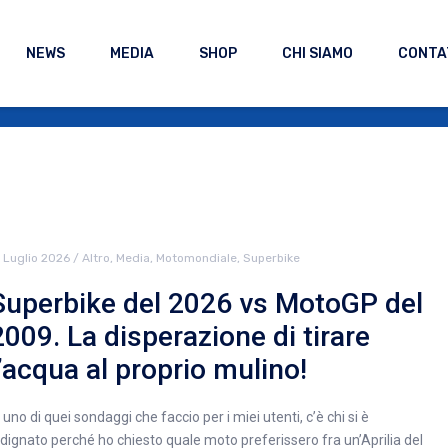
NEWS
MEDIA
SHOP
CHI SIAMO
CONTA
7 Luglio 2026
/
Altro
,
Media
,
Motomondiale
,
Superbike
Superbike del 2026 vs MotoGP del
2009. La disperazione di tirare
l’acqua al proprio mulino!
n uno di quei sondaggi che faccio per i miei utenti, c’è chi si è
ndignato perché ho chiesto quale moto preferissero fra un’Aprilia del