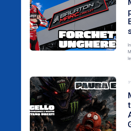
I
M
l
3