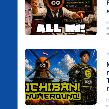
C
a
v
2
I
m