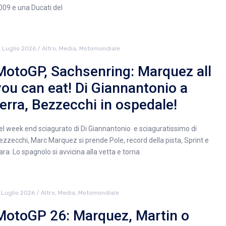
009 e una Ducati del
2 Luglio 2026
/
Altro
,
Media
,
Motomondiale
MotoGP, Sachsenring: Marquez all
you can eat! Di Giannantonio a
terra, Bezzecchi in ospedale!
el week end sciagurato di Di Giannantonio e sciaguratissimo di
ezzecchi, Marc Marquez si prende Pole, record della pista, Sprint e
ara. Lo spagnolo si avvicina alla vetta e torna
 Luglio 2026
/
Altro
,
Media
,
Motomondiale
MotoGP 26: Marquez, Martin o