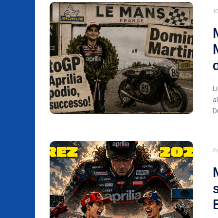
1
L
a
D
2