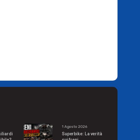
1 Agosto 2026
iliardi
Superbike: La verità
ibile?
sui freni