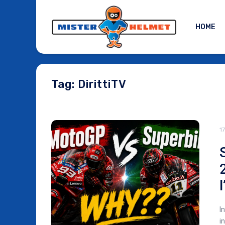
HOME
Tag: DirittiTV
1
I
i