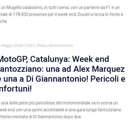
n un Mugello caldissimo, in tutti i sensi, con un parterre da F1 e un
otale di 178.000 presenze per il week end, Ducati si lecca le ferite e
orta
7 Maggio 2026
/
Altro
,
Media
,
Motomondiale
MotoGP, Catalunya: Week end
fantozziano: una ad Alex Marquez
e una a Di Giannantonio! Pericoli e
infortuni!
n una delle piste più pericolose del motomondiale va in scena un
eek end con una sprint accettabile e una gara lunga fantozziana.
ittoria meritata di Di Giannantonio dopo due