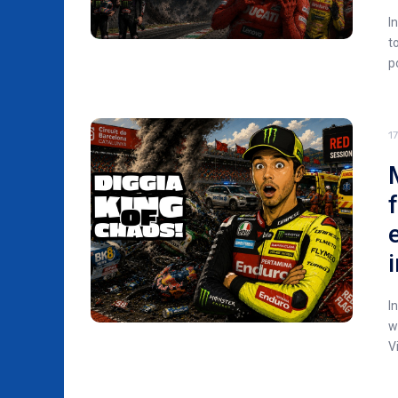
I
t
p
1
I
w
V