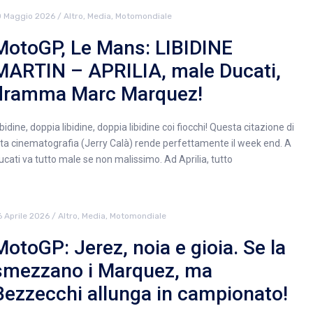
0 Maggio 2026
/
Altro
,
Media
,
Motomondiale
MotoGP, Le Mans: LIBIDINE
MARTIN – APRILIA, male Ducati,
dramma Marc Marquez!
ibidine, doppia libidine, doppia libidine coi fiocchi! Questa citazione di
lta cinematografia (Jerry Calà) rende perfettamente il week end. A
ucati va tutto male se non malissimo. Ad Aprilia, tutto
6 Aprile 2026
/
Altro
,
Media
,
Motomondiale
MotoGP: Jerez, noia e gioia. Se la
smezzano i Marquez, ma
Bezzecchi allunga in campionato!