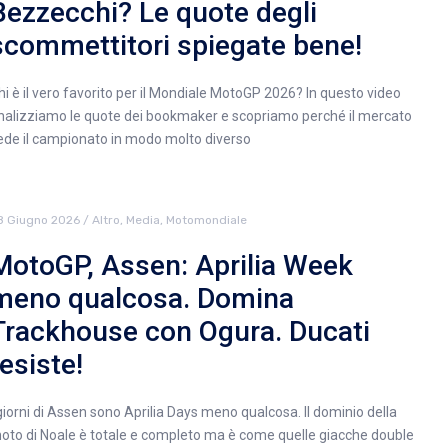
Bezzecchi? Le quote degli
scommettitori spiegate bene!
hi è il vero favorito per il Mondiale MotoGP 2026? In questo video
nalizziamo le quote dei bookmaker e scopriamo perché il mercato
ede il campionato in modo molto diverso
8 Giugno 2026
/
Altro
,
Media
,
Motomondiale
MotoGP, Assen: Aprilia Week
meno qualcosa. Domina
Trackhouse con Ogura. Ducati
resiste!
 giorni di Assen sono Aprilia Days meno qualcosa. Il dominio della
oto di Noale è totale e completo ma è come quelle giacche double