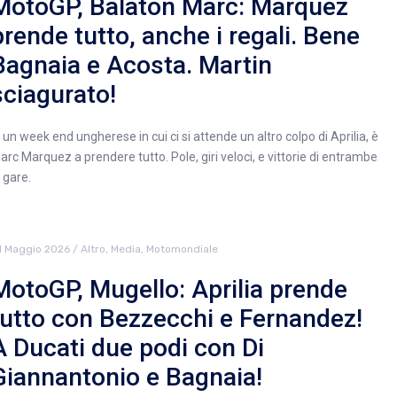
MotoGP, Balaton Marc: Marquez
prende tutto, anche i regali. Bene
Bagnaia e Acosta. Martin
sciagurato!
n un week end ungherese in cui ci si attende un altro colpo di Aprilia, è
arc Marquez a prendere tutto. Pole, giri veloci, e vittorie di entrambe
e gare.
1 Maggio 2026
/
Altro
,
Media
,
Motomondiale
MotoGP, Mugello: Aprilia prende
tutto con Bezzecchi e Fernandez!
A Ducati due podi con Di
Giannantonio e Bagnaia!