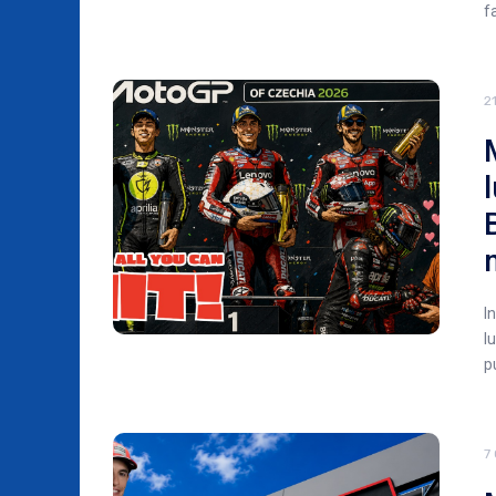
fa
2
I
l
p
7