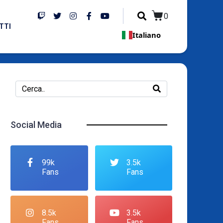
0
TTI
Italiano
Social Media
99k
3.5k
Fans
Fans
8.5k
3.5k
Fans
Fans