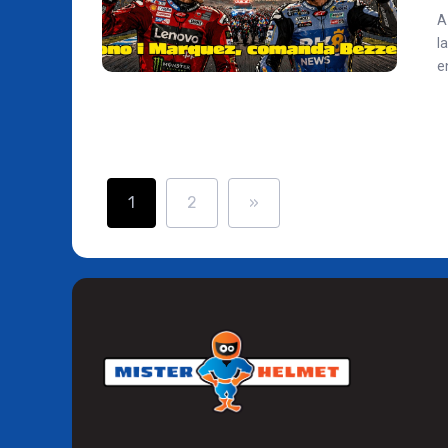
A
l
e
1
2
»