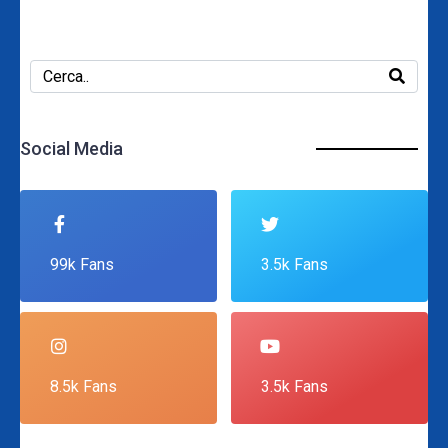
Social Media
99k Fans
3.5k Fans
8.5k Fans
3.5k Fans