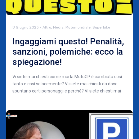
8 Giugno 2023
/
Altro
,
Media
,
Motomondiale
,
Superbike
Ingaggiami questo! Penalità,
sanzioni, polemiche: ecco la
spiegazione!
Vi siete mai chiesti come mai la MotoGP è cambiata così
tanto e così velocemente? Vi siete mai chiesti da dove
spuntano certi personaggi e perché? Vi siete chiesti mai