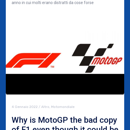
anno in cui molti erano distratti da cose forse
4 Gennaio 2022
/
Altro
,
Motomondiale
Why is MotoGP the bad copy
of F1 even though it could be