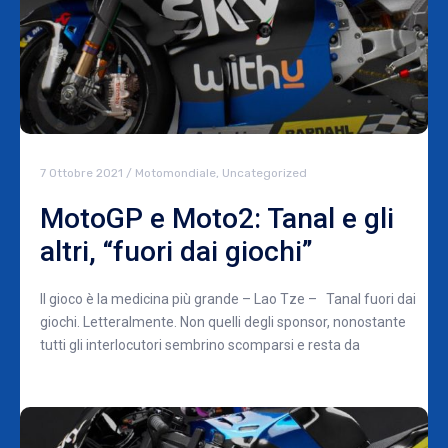
7 Ottobre 2021
/
Motomondiale
,
Uncategorized
MotoGP e Moto2: Tanal e gli
altri, “fuori dai giochi”
Il gioco è la medicina più grande – Lao Tze – Tanal fuori dai
giochi. Letteralmente. Non quelli degli sponsor, nonostante
tutti gli interlocutori sembrino scomparsi e resta da