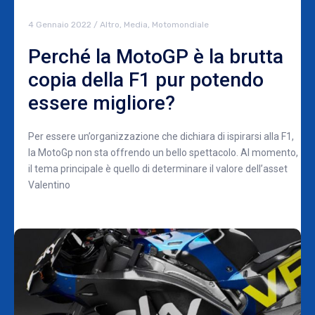
4 Gennaio 2022
/
Altro
,
Media
,
Motomondiale
Perché la MotoGP è la brutta
copia della F1 pur potendo
essere migliore?
Per essere un’organizzazione che dichiara di ispirarsi alla F1,
la MotoGp non sta offrendo un bello spettacolo. Al momento,
il tema principale è quello di determinare il valore dell’asset
Valentino