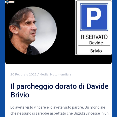
20 Febbraio 2022
/
Media
,
Motomondiale
Il parcheggio dorato di Davide
Brivio
Lo avete visto vincere e lo avete visto partire. Un mondiale
che nessuno si sarebbe aspettato che Suzuki vincesse in un