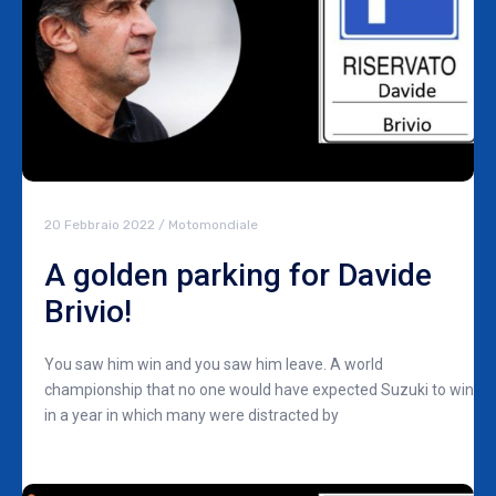
20 Febbraio 2022
/
Motomondiale
A golden parking for Davide
Brivio!
You saw him win and you saw him leave. A world
championship that no one would have expected Suzuki to win
in a year in which many were distracted by