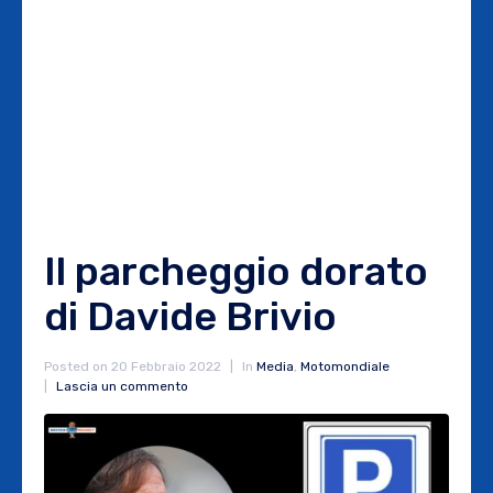
Il parcheggio dorato
di Davide Brivio
Posted on
20 Febbraio 2022
In
Media
,
Motomondiale
Lascia un commento