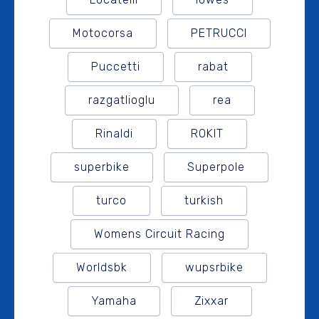
Motocorsa
PETRUCCI
Puccetti
rabat
razgatlioglu
rea
Rinaldi
ROKIT
superbike
Superpole
turco
turkish
Womens Circuit Racing
Worldsbk
wupsrbike
Yamaha
Zixxar