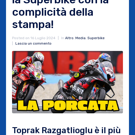
complicità della
stampa!
Posted on
16 Luglio 2024
In
Altro
,
Media
,
Superbike
Lascia un commento
Toprak Razgatlioglu è il più