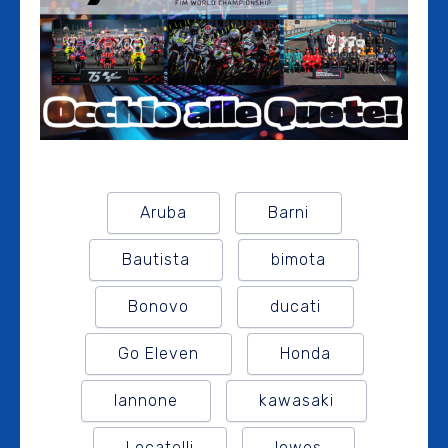
Aruba
Barni
Bautista
bimota
Bonovo
ducati
Go Eleven
Honda
Iannone
kawasaki
Locatelli
lowes