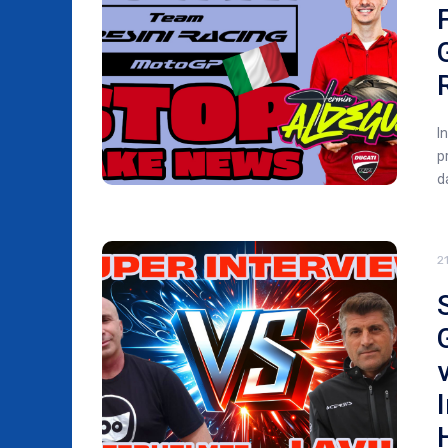
G
R
I
p
d
2