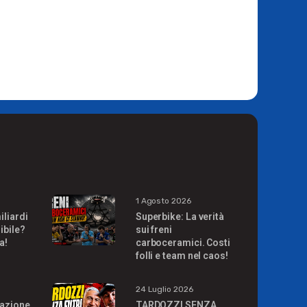
1 Agosto 2026
iliardi
Superbike: La verità
ibile?
sui freni
a!
carboceramici. Costi
folli e team nel caos!
24 Luglio 2026
uazione
TARDOZZI SENZA