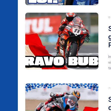
8
I
v
t
7