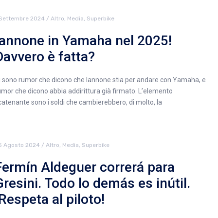
 Settembre 2024
/
Altro
,
Media
,
Superbike
Iannone in Yamaha nel 2025!
Davvero è fatta?
i sono rumor che dicono che Iannone stia per andare con Yamaha, e
umor che dicono abbia addirittura già firmato. L’elemento
catenante sono i soldi che cambierebbero, di molto, la
5 Agosto 2024
/
Altro
,
Media
,
Superbike
Fermín Aldeguer correrá para
Gresini. Todo lo demás es inútil.
¡Respeta al piloto!