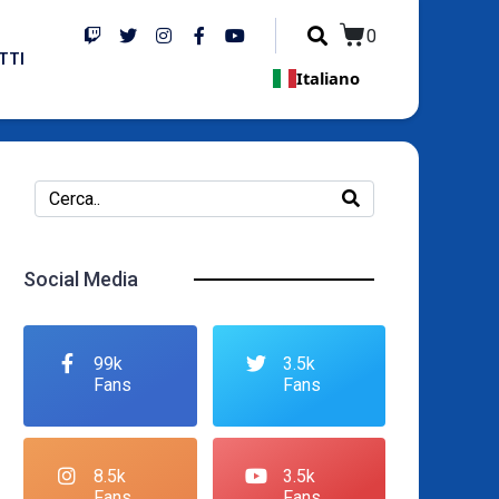
0
TTI
Italiano
Social Media
99k
3.5k
Fans
Fans
8.5k
3.5k
Fans
Fans