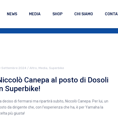
NEWS
MEDIA
SHOP
CHI SIAMO
CONTA
0 Settembre 2024
/
Altro
,
Media
,
Superbike
Niccolò Canepa al posto di Dosoli
in Superbike!
a deciso di fermarsi ma ripartirà subito, Niccolò Canepa. Per lui, un
osto da dirigente che, con l’esperienza che ha, è per Yamaha la
celta più giusta!