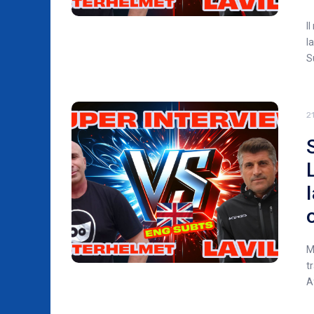
I
I
S
2
M
t
A