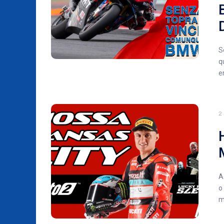
S
q
e
2
A
o
m