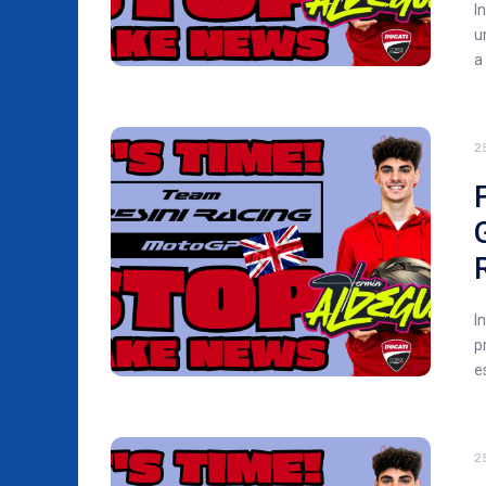
I
u
a
2
I
p
e
2