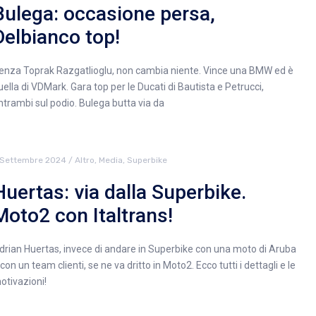
Bulega: occasione persa,
Delbianco top!
enza Toprak Razgatlioglu, non cambia niente. Vince una BMW ed è
uella di VDMark. Gara top per le Ducati di Bautista e Petrucci,
ntrambi sul podio. Bulega butta via da
 Settembre 2024
/
Altro
,
Media
,
Superbike
Huertas: via dalla Superbike.
Moto2 con Italtrans!
drian Huertas, invece di andare in Superbike con una moto di Aruba
 con un team clienti, se ne va dritto in Moto2. Ecco tutti i dettagli e le
otivazioni!