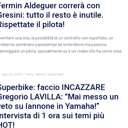
Fermin Aldeguer correrà con
resini: tutto il resto è inutile.
ispettate il pilota!
nventare una crisi, la possibilità di un contratto non rispettato, un
roblema, sembrano passatempi da ombrellone ma possono
anneggiare un pilota, specialmente se è un rookie che ha come cosa
1 Agosto 2024
/
Altro
,
Media
,
Superbike
Superbike: faccio INCAZZARE
Gregorio LAVILLA: “Mai messo un
veto su Iannone in Yamaha!”
Intervista di 1 ora sui temi più
HOT!