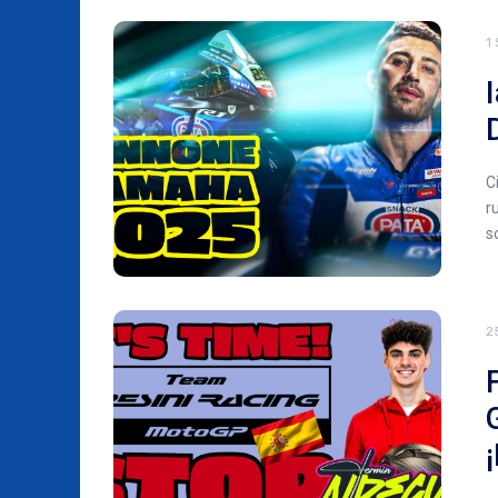
1
C
r
s
2