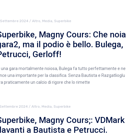
 Settembre 2024
/
Altro
,
Media
,
Superbike
Superbike, Magny Cours: Che noia
gara2, ma il podio è bello. Bulega,
Petrucci, Gerloff!
n una gara mortalmente noiosa, Bulega fa tutto perfettamente e ne
ince una importante per la classifica. Senza Bautista e Razgatlioglu
ira praticamente un calcio di rigore che lo rimette
 Settembre 2024
/
Altro
,
Media
,
Superbike
Superbike, Magny Cours;: VDMark
davanti a Bautista e Petrucci.