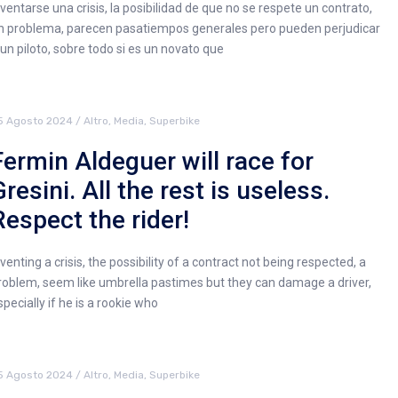
nventarse una crisis, la posibilidad de que no se respete un contrato,
n problema, parecen pasatiempos generales pero pueden perjudicar
 un piloto, sobre todo si es un novato que
5 Agosto 2024
/
Altro
,
Media
,
Superbike
Fermin Aldeguer will race for
Gresini. All the rest is useless.
Respect the rider!
nventing a crisis, the possibility of a contract not being respected, a
roblem, seem like umbrella pastimes but they can damage a driver,
specially if he is a rookie who
5 Agosto 2024
/
Altro
,
Media
,
Superbike