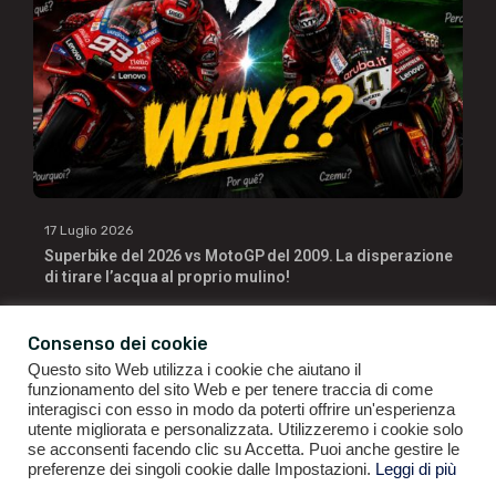
17 Luglio 2026
Superbike del 2026 vs MotoGP del 2009. La disperazione
di tirare l’acqua al proprio mulino!
Consenso dei cookie
Questo sito Web utilizza i cookie che aiutano il
funzionamento del sito Web e per tenere traccia di come
interagisci con esso in modo da poterti offrire un'esperienza
utente migliorata e personalizzata. Utilizzeremo i cookie solo
se acconsenti facendo clic su Accetta. Puoi anche gestire le
GIANLUIGI RAGNO | P.IVA 09196141007 | ©2021
ALL RIGHTS
preferenze dei singoli cookie dalle Impostazioni.
Leggi di più
RESERVED.