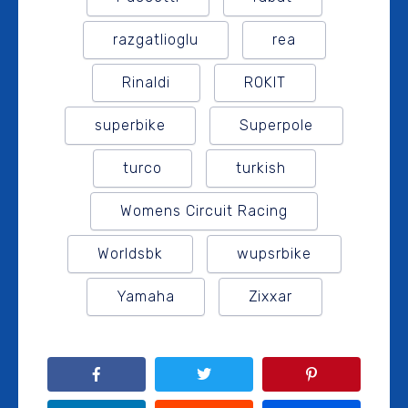
razgatlioglu
rea
Rinaldi
ROKIT
superbike
Superpole
turco
turkish
Womens Circuit Racing
Worldsbk
wupsrbike
Yamaha
Zixxar