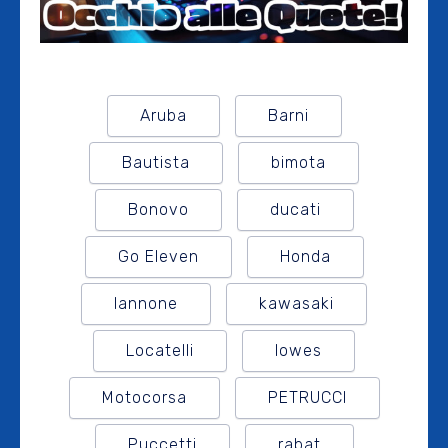
Aruba
Barni
Bautista
bimota
Bonovo
ducati
Go Eleven
Honda
Iannone
kawasaki
Locatelli
lowes
Motocorsa
PETRUCCI
Puccetti
rabat