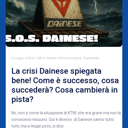
6 Luglio 2025
/
Altro
,
Media
,
Motomondiale
,
Superbike
La crisi Dainese spiegata
bene! Come è successo, cosa
succederà? Cosa cambierà in
pista?
No, non è come la situazione di KTM, che era grave ma non la
conosceva nessuno. Qui è diverso: di Dainese sanno tutto
tutti, ma si legge poco, si dice