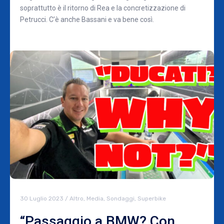
soprattutto è il ritorno di Rea e la concretizzazione di
Petrucci. C’è anche Bassani e va bene così.
30 Luglio 2023
/
Altro
,
Media
,
Sondaggi
,
Superbike
“Passaggio a BMW? Con