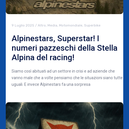
9 Luglio 2025
/
Altro
,
Media
,
Motomondiale
,
Superbike
Alpinestars, Superstar! I
numeri pazzeschi della Stella
Alpina del racing!
Siamo così abituati ad un settore in crisi e ad aziende che
vanno male che a volte pensiamo che le situazioni siano tutte
uguali. E invece Alpinestars fa una sorpresa