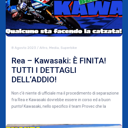
8 Agosto 2023
/
Altro
,
Media
,
Superbike
Rea – Kawasaki: È FINITA!
TUTTI I DETTAGLI
DELL’ADDIO!
Non c’è niente di ufficiale ma il procedimento di separazione
fra Rea e Kawasaki dovrebbe essere in corso ed a buon
punto! Kawasaki, nello specifico il team Provec che la