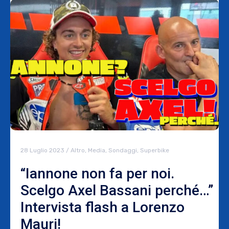
28 Luglio 2023
/
Altro
,
Media
,
Sondaggi
,
Superbike
“Iannone non fa per noi.
Scelgo Axel Bassani perché…”
Intervista flash a Lorenzo
Mauri!