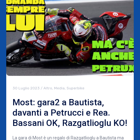
30 Luglio 2023
/
Altro
,
Media
,
Superbike
Most: gara2 a Bautista,
davanti a Petrucci e Rea.
Bassani OK, Razgatlioglu KO!
La gara di Most è un regalo di Razgatlioglu a Bautista ma