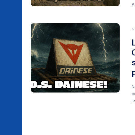
A
6
N
c
l