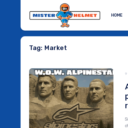
HOME
Tag: Market
9
S
c