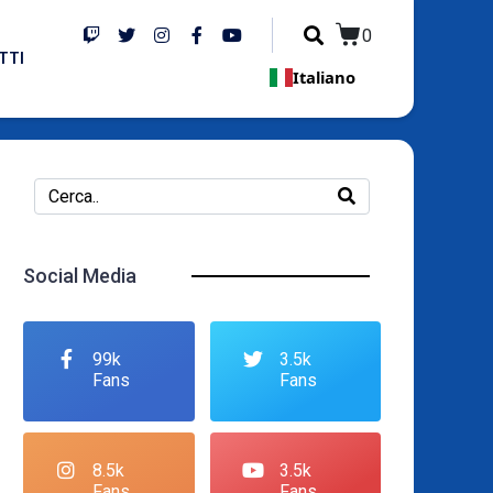
0
TTI
Italiano
Social Media
99k
3.5k
Fans
Fans
8.5k
3.5k
Fans
Fans