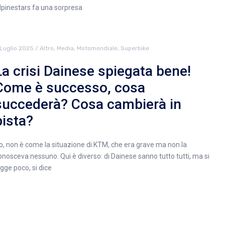
lpinestars fa una sorpresa
 Luglio 2025
/
Altro
,
Media
,
Motomondiale
,
Superbike
La crisi Dainese spiegata bene!
Come è successo, cosa
succederà? Cosa cambierà in
pista?
o, non è come la situazione di KTM, che era grave ma non la
onosceva nessuno. Qui è diverso: di Dainese sanno tutto tutti, ma si
egge poco, si dice