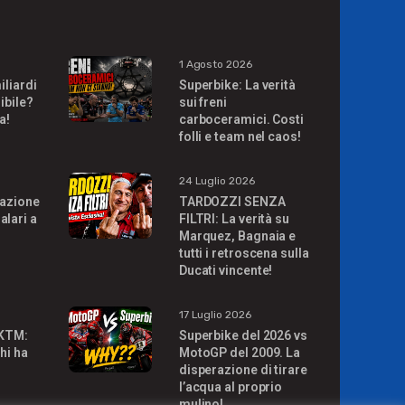
1 Agosto 2026
iliardi
Superbike: La verità
ibile?
sui freni
a!
carboceramici. Costi
folli e team nel caos!
24 Luglio 2026
uazione
TARDOZZI SENZA
alari a
FILTRI: La verità su
Marquez, Bagnaia e
tutti i retroscena sulla
Ducati vincente!
17 Luglio 2026
 KTM:
Superbike del 2026 vs
hi ha
MotoGP del 2009. La
disperazione di tirare
l’acqua al proprio
mulino!