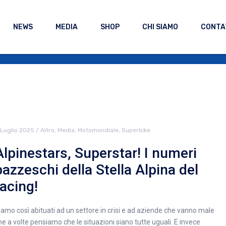
NEWS
MEDIA
SHOP
CHI SIAMO
CONTA
 Luglio 2025
/
Altro
,
Media
,
Motomondiale
,
Superbike
Alpinestars, Superstar! I numeri
pazzeschi della Stella Alpina del
racing!
iamo così abituati ad un settore in crisi e ad aziende che vanno male
he a volte pensiamo che le situazioni siano tutte uguali. E invece