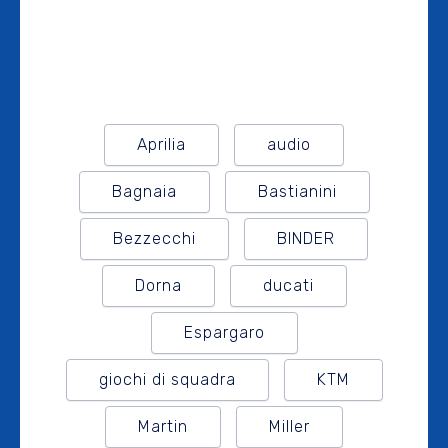
Aprilia
audio
Bagnaia
Bastianini
Bezzecchi
BINDER
Dorna
ducati
Espargaro
giochi di squadra
KTM
Martin
Miller