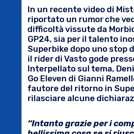
In un recente video di Mist
riportato un rumor che ved
difficoltà vissute da Morbi
GP24, sia per il talento in
Superbike dopo uno stop di
il rider di Vasto gode pres
Interpellato sul tema, De
Go Eleven di Gianni Ramell
fautore del ritorno in Supe
rilasciare alcune dichiaraz
“Intanto grazie per i co
bellissima cosa se si rius