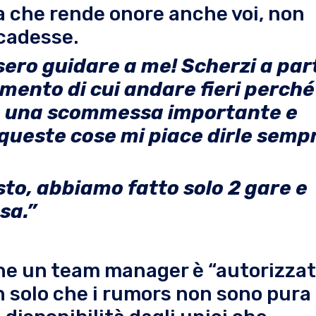
a che rende onore anche voi, non
ccadesse.
sero guidare a me! Scherzi a par
mento di cui andare fieri perché
to una scommessa importante e
ò queste cose mi piace dirle semp
to, abbiamo fatto solo 2 gare e
sa.”
lo che un team manager è “autorizzat
n solo che i rumors non sono pura