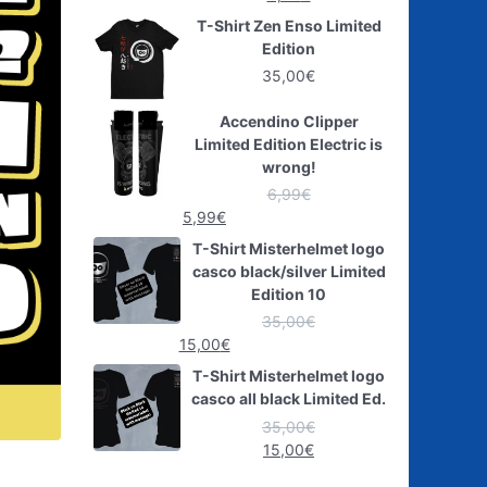
T-Shirt Zen Enso Limited
Edition
35,00
€
Accendino Clipper
Limited Edition Electric is
wrong!
6,99
€
5,99
€
T-Shirt Misterhelmet logo
casco black/silver Limited
Edition 10
35,00
€
15,00
€
T-Shirt Misterhelmet logo
casco all black Limited Ed.
35,00
€
15,00
€