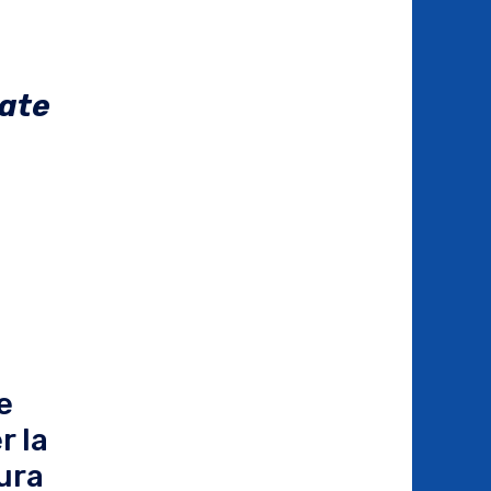
iate
e
r la
ura