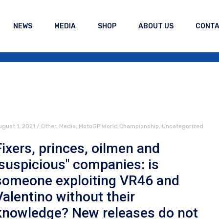
NEWS
MEDIA
SHOP
ABOUT US
CONT
ugust 1, 2021
/
Other
,
Media
,
MotoGP World Championship
,
Uncategorized
Fixers, princes, oilmen and
"suspicious" companies: is
someone exploiting VR46 and
Valentino without their
knowledge? New releases do not