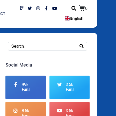
0
ACT
English
Social Media
99k
3.5k
Fans
Fans
8.5k
3.5k
Fans
Fans