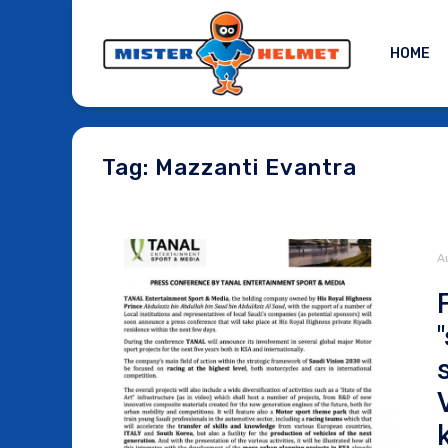
HOME
Tag: Mazzanti Evantra
A