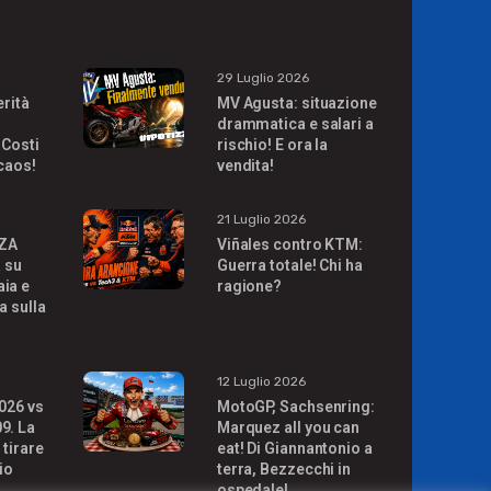
29 Luglio 2026
erità
MV Agusta: situazione
drammatica e salari a
 Costi
rischio! E ora la
 caos!
vendita!
21 Luglio 2026
ZA
Viñales contro KTM:
à su
Guerra totale! Chi ha
ia e
ragione?
a sulla
!
12 Luglio 2026
026 vs
MotoGP, Sachsenring:
9. La
Marquez all you can
 tirare
eat! Di Giannantonio a
io
terra, Bezzecchi in
ospedale!