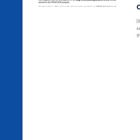
D
s
th