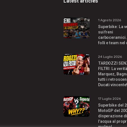
Latest articles
1 Agosto 2026
Superbike: La v
sui freni
carboceramici.
folli e team nel
24 Luglio 2026
TARDOZZI SEN
FILTRI: La verit
Marquez, Bagna
tutti i retroscen
Ducati vincente
17 Luglio 2026
Superbike del 2
MotoGP del 200
disperazione di
l’acqua al propr
mulino!