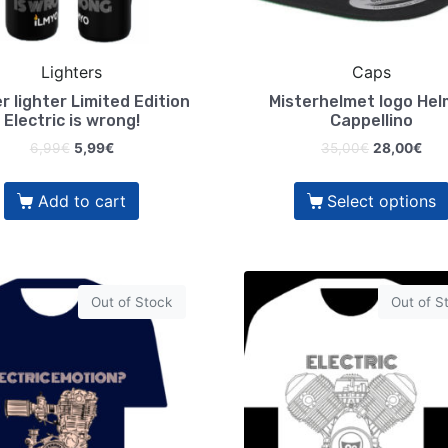
Lighters
Caps
r lighter Limited Edition
Misterhelmet logo He
Electric is wrong!
Cappellino
6,99
€
5,99
€
35,00
€
28,00
€
Add to cart
Select options
Out of Stock
Out of S