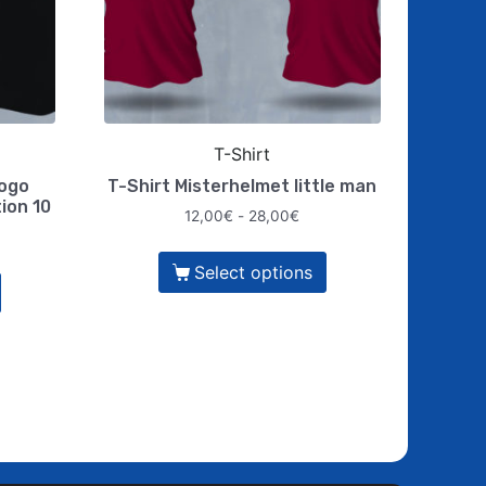
T-Shirt
logo
T-Shirt Misterhelmet little man
ion 10
12,00
€
-
28,00
€
Select options