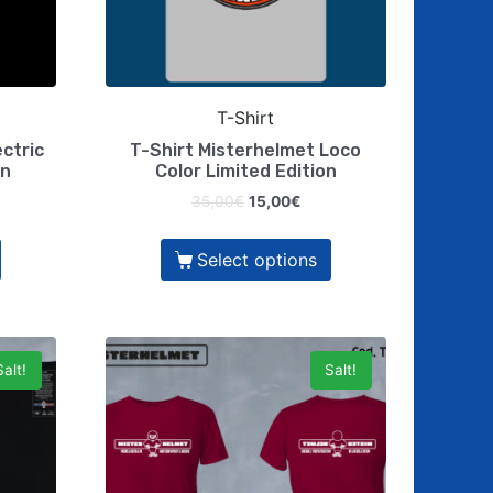
T-Shirt
ctric
T-Shirt Misterhelmet Loco
on
Color Limited Edition
35,00
€
15,00
€
Select options
Salt!
Salt!