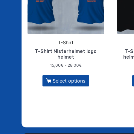
T-Shirt
T-Shirt Misterhelmet logo
T-S
helmet
helm
15,00
€
-
28,00
€
Select options