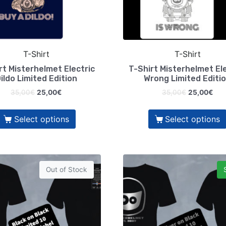
T-Shirt
T-Shirt
rt Misterhelmet Electric
T-Shirt Misterhelmet Ele
ildo Limited Edition
Wrong Limited Editi
35,00
€
25,00
€
35,00
€
25,00
€
Select options
Select options
Out of Stock