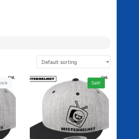
tock
Salt!