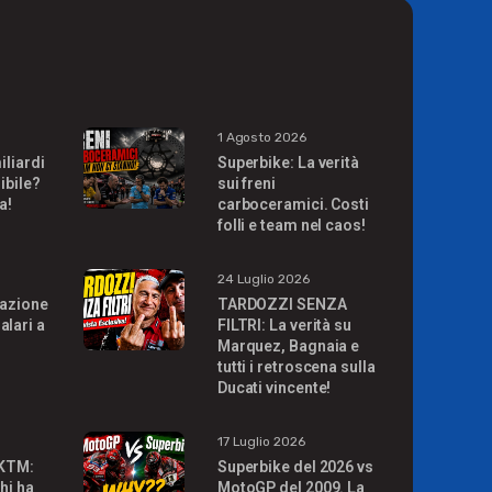
1 Agosto 2026
iliardi
Superbike: La verità
ibile?
sui freni
a!
carboceramici. Costi
folli e team nel caos!
24 Luglio 2026
uazione
TARDOZZI SENZA
alari a
FILTRI: La verità su
Marquez, Bagnaia e
tutti i retroscena sulla
Ducati vincente!
17 Luglio 2026
 KTM:
Superbike del 2026 vs
hi ha
MotoGP del 2009. La