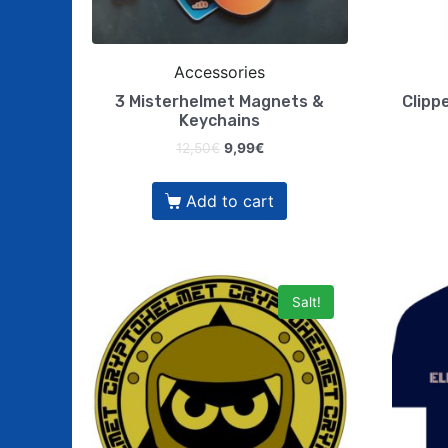
Accessories
3 Misterhelmet Magnets &
Clippe
Keychains
12,50
€
9,99
€
Add to cart
Salt!