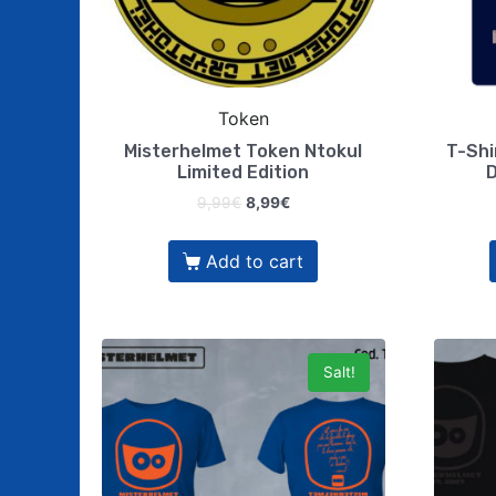
Token
Misterhelmet Token Ntokul
T-Shi
Limited Edition
D
9,99
€
8,99
€
Add to cart
Salt!