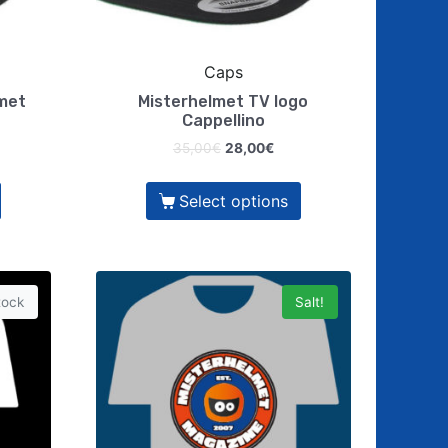
Caps
lmet
Misterhelmet TV logo
Cappellino
35,00
€
28,00
€
Select options
tock
Salt!