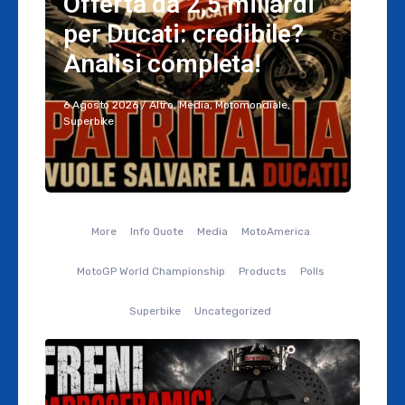
Offerta da 2,5 miliardi
per Ducati: credibile?
Analisi completa!
6 Agosto 2026
/
Altro
,
Media
,
Motomondiale
,
Superbike
More
Info Quote
Media
MotoAmerica
MotoGP World Championship
Products
Polls
Superbike
Uncategorized