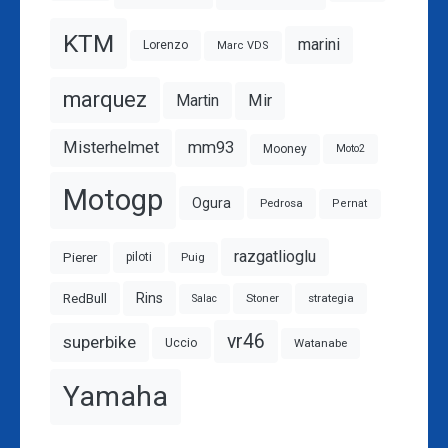
KTM
marini
Lorenzo
Marc VDS
marquez
Mir
Martin
Misterhelmet
mm93
Mooney
Moto2
Motogp
Ogura
Pedrosa
Pernat
razgatlioglu
Pierer
piloti
Puig
Rins
RedBull
Stoner
strategia
Salac
vr46
superbike
Watanabe
Uccio
Yamaha