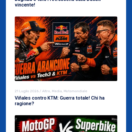
vincente!
21 Luglio 2026
/
Altro
,
Media
,
Motomondiale
Viñales contro KTM: Guerra totale! Chi ha
ragione?