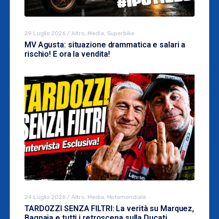
29 Luglio 2026
/
Altro
,
Media
,
Superbike
MV Agusta: situazione drammatica e salari a
rischio! E ora la vendita!
24 Luglio 2026
/
Altro
,
Media
,
Motomondiale
TARDOZZI SENZA FILTRI: La verità su Marquez,
Bagnaia e tutti i retroscena sulla Ducati