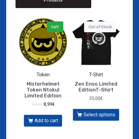
Salt!
Out of Stock
Token
T-Shirt
Misterhelmet
Zen Enso Limited
Token Ntokul
EditionT-Shirt
Limited Edition
35,00
€
9,99
€
8,99
€
Select options
Add to cart