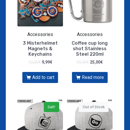
Accessories
Accessories
3 Misterhelmet
Coffee cup long
Magnets &
shot Stainless
Keychains
Steel 220ml
12,50
€
9,99
€
35,00
€
25,00
€
Add to cart
Read more
Salt!
Out of Stock