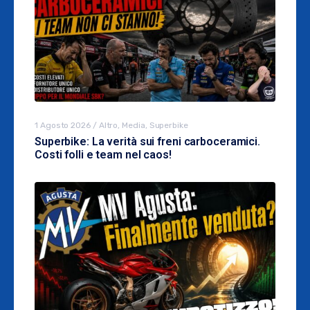
1 Agosto 2026
/
Altro
,
Media
,
Superbike
Superbike: La verità sui freni carboceramici.
Costi folli e team nel caos!