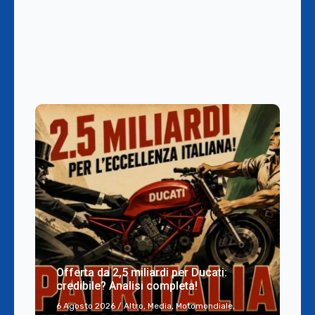
Offerta da 2,5 miliardi per Ducati:
credibile? Analisi completa!
6 Agosto 2026
/
Altro
,
Media
,
Motomondiale
,