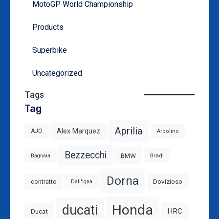
MotoGP World Championship
Products
Superbike
Uncategorized
Tags
Tag
Aprilia
Alex Marquez
AJO
Arbolino
Bezzecchi
BMW
Bradl
Bagnaia
Dorna
Dovizioso
contratto
Dall'Igna
Honda
ducati
HRC
Ducat