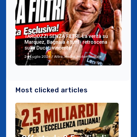
TARDOZZI SENZA FILTRI: La verità su
Marquez, Bagnaia e tutti i retroscena
sulla Ducati vincente!
24 Luglio 2026
/
Altro
,
Media
,
Motomondiale
Most clicked articles