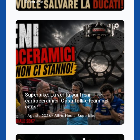
Superbike
Superbike: La verità sui freni
carboceramici. Costi folli e team nel
caos!
1 Agosto 2026
/
Altro
,
Media
,
Superbike