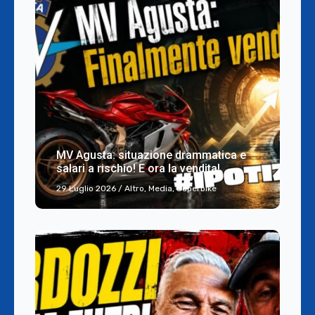
MV Agusta: situazione drammatica e
salari a rischio! E ora la vendita!
29 Luglio 2026
/
Altro
,
Media
,
Superbike