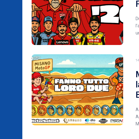
D
l
u
1
A
A
M