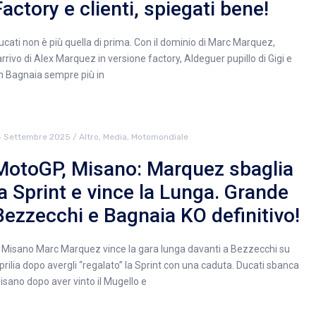
Factory e clienti, spiegati bene!
ucati non è più quella di prima. Con il dominio di Marc Marquez,
’arrivo di Alex Marquez in versione factory, Aldeguer pupillo di Gigi e
n Bagnaia sempre più in
4 Settembre 2025
/
Altro
,
Media
,
Motomondiale
MotoGP, Misano: Marquez sbaglia
la Sprint e vince la Lunga. Grande
Bezzecchi e Bagnaia KO definitivo!
 Misano Marc Marquez vince la gara lunga davanti a Bezzecchi su
prilia dopo avergli “regalato” la Sprint con una caduta. Ducati sbanca
isano dopo aver vinto il Mugello e