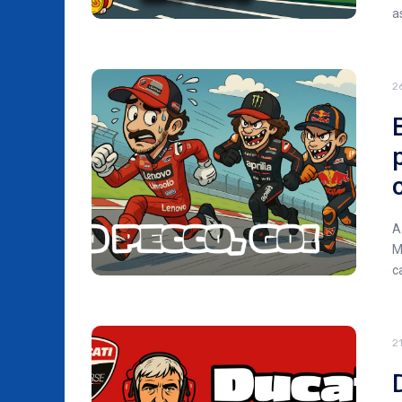
a
2
A
M
c
2