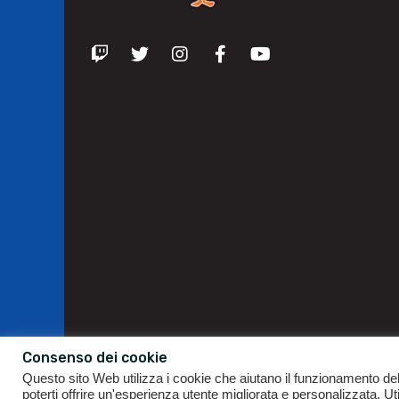
Consenso dei cookie
Questo sito Web utilizza i cookie che aiutano il funzionamento de
poterti offrire un'esperienza utente migliorata e personalizzata. 
GIANLUIGI RAGNO | P.IVA 09196141007 | ©2021
ALL 