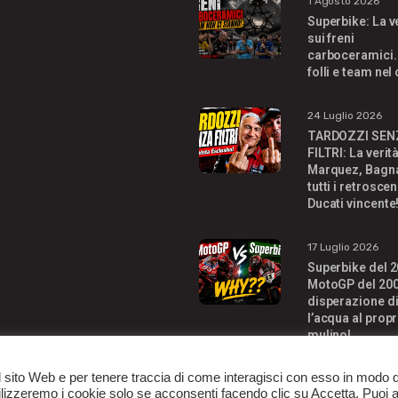
1 Agosto 2026
Superbike: La v
sui freni
carboceramici.
folli e team nel
24 Luglio 2026
TARDOZZI SEN
FILTRI: La verit
Marquez, Bagna
tutti i retroscen
Ducati vincente
17 Luglio 2026
Superbike del 2
MotoGP del 200
disperazione di
l’acqua al propr
mulino!
l sito Web e per tenere traccia di come interagisci con esso in modo 
Utilizzeremo i cookie solo se acconsenti facendo clic su Accetta. Puoi
RIGHTS RESERVED.
CON