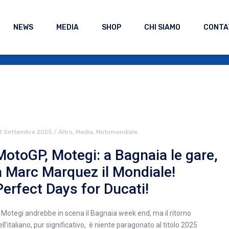
NEWS
MEDIA
SHOP
CHI SIAMO
CONTA
8 Settembre 2025
/
Altro
,
Media
,
Motomondiale
MotoGP, Motegi: a Bagnaia le gare,
a Marc Marquez il Mondiale!
Perfect Days for Ducati!
 Motegi andrebbe in scena il Bagnaia week end, ma il ritorno
ell’italiano, pur significativo, è niente paragonato al titolo 2025