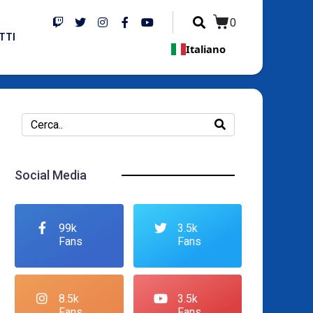
0
TTI
Italiano
Social Media
99k
3.5k
Fans
Fans
8.5k
3.5k
Fans
Fans