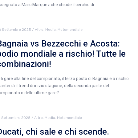
ssegnato a Marc Marquez che chiude il cerchio di
6 Settembre 2025
/
Altro
,
Media
,
Motomondiale
Bagnaia vs Bezzecchi e Acosta:
podio mondiale a rischio! Tutte le
combinazioni!
 6 gare alla fine del campionato, il terzo posto di Bagnaia è a rischio.
anterrà il trend di inizio stagione, della seconda parte del
ampionato o delle ultime gare?
1 Settembre 2025
/
Altro
,
Media
,
Motomondiale
Ducati, chi sale e chi scende.