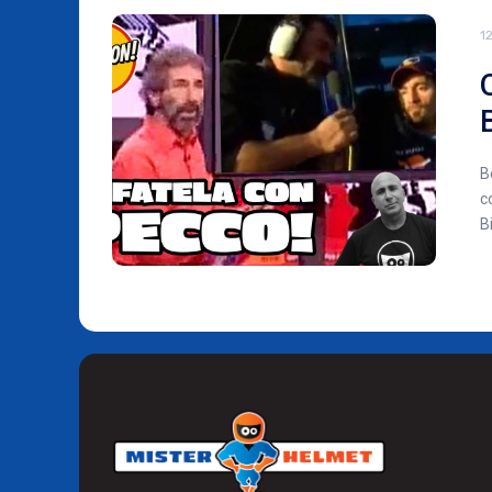
1
B
c
B