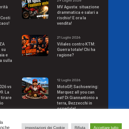
29 Luglio 2026
erità
MV Agusta: situazione
drammatica e salari a
 Costi
rischio! E ora la
 caos!
vendita!
21 Luglio 2026
ZA
Viñales contro KTM:
à su
Guerra totale! Chi ha
ia e
ragione?
a sulla
!
12 Luglio 2026
026 vs
MotoGP, Sachsenring:
9. La
Marquez all you can
 tirare
eat! Di Giannantonio a
io
terra, Bezzecchi in
ospedale!
da
 anche
impostazioni dei Cookie
Rifiuta
Accettare tutto
DIZIONI GENERALI DI VENDITA
|
POLITICA DI PRIVACY