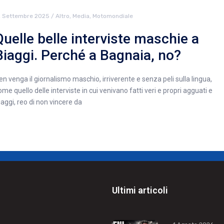
2 Settembre 2025
/
Altro
,
Media
,
Motomondiale
Quelle belle interviste maschie a
Biaggi. Perché a Bagnaia, no?
en venga il giornalismo maschio, irriverente e senza peli sulla lingua,
ome quello delle interviste in cui venivano fatti veri e propri agguati e
iaggi, reo di non vincere da
Ultimi articoli