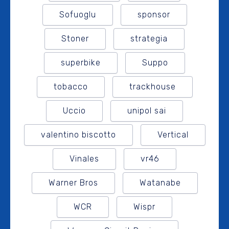
Sofuoglu
sponsor
Stoner
strategia
superbike
Suppo
tobacco
trackhouse
Uccio
unipol sai
valentino biscotto
Vertical
Vinales
vr46
Warner Bros
Watanabe
WCR
Wispr