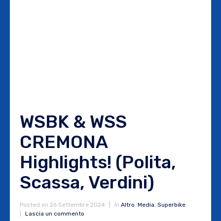
WSBK & WSS
CREMONA
Highlights! (Polita,
Scassa, Verdini)
Posted on
26 Settembre 2024
In
Altro
,
Media
,
Superbike
Lascia un commento