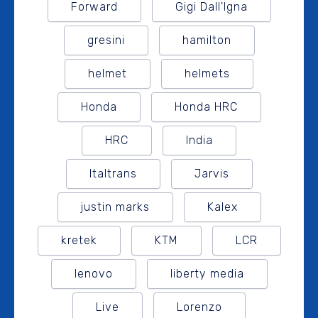
Forward
Gigi Dall'Igna
gresini
hamilton
helmet
helmets
Honda
Honda HRC
HRC
India
Italtrans
Jarvis
justin marks
Kalex
kretek
KTM
LCR
lenovo
liberty media
Live
Lorenzo