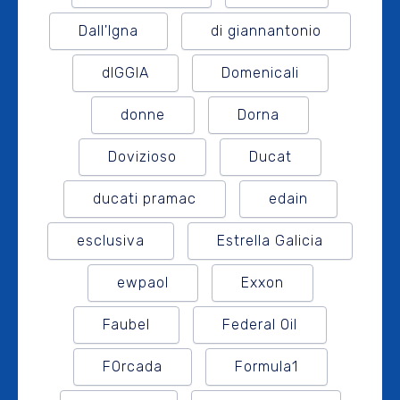
Dall'Igna
di giannantonio
dIGGIA
Domenicali
donne
Dorna
Dovizioso
Ducat
ducati pramac
edain
esclusiva
Estrella Galicia
ewpaol
Exxon
Faubel
Federal Oil
FOrcada
Formula1