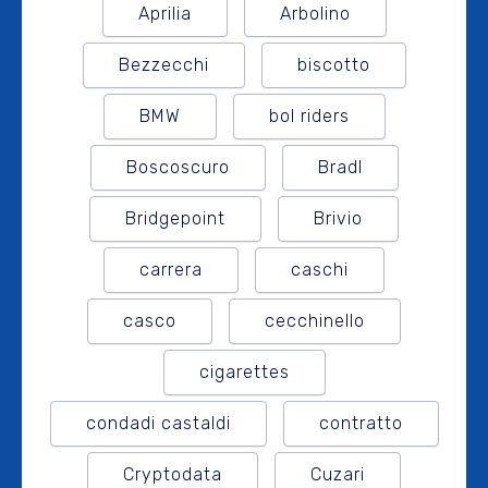
Aprilia
Arbolino
Bezzecchi
biscotto
BMW
bol riders
Boscoscuro
Bradl
Bridgepoint
Brivio
carrera
caschi
casco
cecchinello
cigarettes
condadi castaldi
contratto
Cryptodata
Cuzari