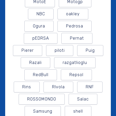
MotoE
Motogp
NBC
oakley
Ogura
Pedrosa
pEDRSA
Pernat
Pierer
piloti
Puig
Razali
razgatlioglu
RedBull
Repsol
Rins
RIvola
RNF
ROSSOMONDO
Salac
Samsung
shell