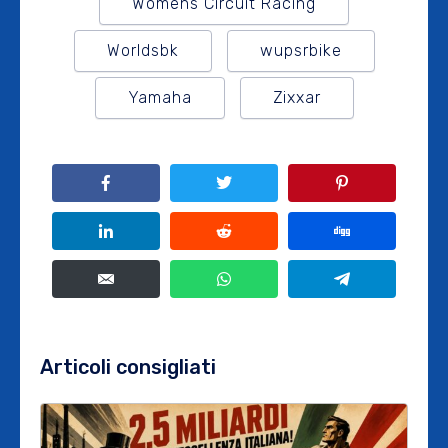
Womens Circuit Racing
Worldsbk
wupsrbike
Yamaha
Zixxar
Articoli consigliati