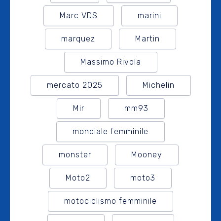
Marc VDS
marini
marquez
Martin
Massimo Rivola
mercato 2025
Michelin
Mir
mm93
mondiale femminile
monster
Mooney
Moto2
moto3
motociclismo femminile