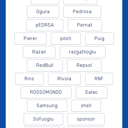
Ogura
Pedrosa
pEDRSA
Pernat
Pierer
piloti
Puig
Razali
razgatlioglu
RedBull
Repsol
Rins
RIvola
RNF
ROSSOMONDO
Salac
Samsung
shell
Sofuoglu
sponsor