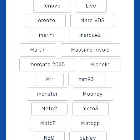
lenovo
Live
Lorenzo
Marc VDS
marini
marquez
Martin
Massimo Rivola
mercato 2025
Michelin
Mir
mm93
monster
Mooney
Moto2
moto3
MotoE
Motogp
NBC
oakley