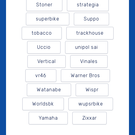
Stoner
strategia
superbike
Suppo
tobacco
trackhouse
Uccio
unipol sai
Vertical
Vinales
vr46
Warner Bros
Watanabe
Wispr
Worldsbk
wupsrbike
Yamaha
Zixxar