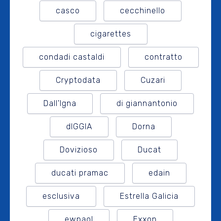
casco
cecchinello
cigarettes
condadi castaldi
contratto
Cryptodata
Cuzari
Dall'Igna
di giannantonio
dIGGIA
Dorna
Dovizioso
Ducat
ducati pramac
edain
esclusiva
Estrella Galicia
ewpaol
Exxon