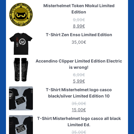
Misterhelmet Token Ntokul Limited
Edition
9,99
€
8,99
€
T-Shirt Zen Enso Limited Edition
35,00
€
Accendino Clipper Limited Edition Electric
is wrong!
6,99
€
5,99
€
T-Shirt Misterhelmet logo casco
black/silver Limited Edition 10
35,00
€
15,00
€
T-Shirt Misterhelmet logo casco all black
Limited Ed.
35,00
€