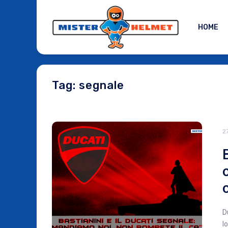
HOME
Tag: segnale
2
D
l