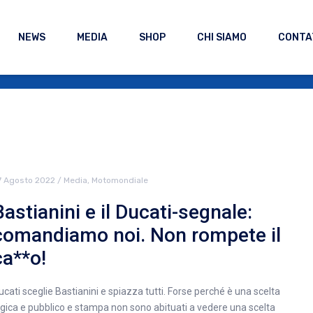
NEWS
MEDIA
SHOP
CHI SIAMO
CONTA
7 Agosto 2022
/
Media
,
Motomondiale
Bastianini e il Ducati-segnale:
comandiamo noi. Non rompete il
ca**o!
ucati sceglie Bastianini e spiazza tutti. Forse perché è una scelta
ogica e pubblico e stampa non sono abituati a vedere una scelta