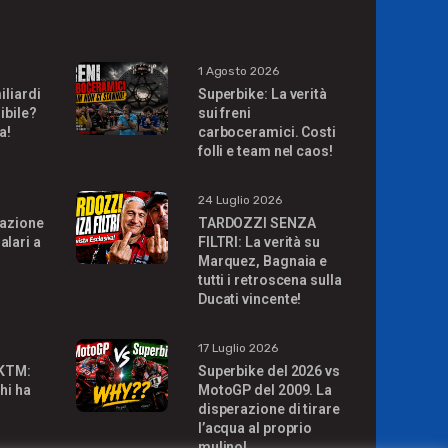
1 Agosto 2026
iliardi
Superbike: La verità
ibile?
sui freni
a!
carboceramici. Costi
folli e team nel caos!
24 Luglio 2026
uazione
TARDOZZI SENZA
alari a
FILTRI: La verità su
Marquez, Bagnaia e
tutti i retroscena sulla
Ducati vincente!
17 Luglio 2026
 KTM:
Superbike del 2026 vs
hi ha
MotoGP del 2009. La
disperazione di tirare
l’acqua al proprio
mulino!