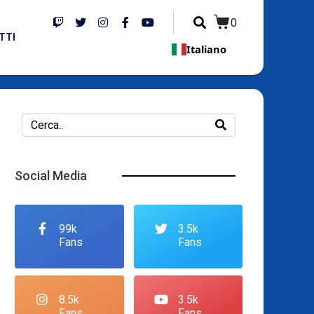
0
TTI
Italiano
Social Media
99k
3.5k
Fans
Fans
8.5k
3.5k
Fans
Fans