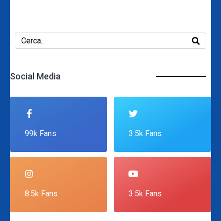
Social Media
99k Fans
3.5k Fans
8.5k Fans
3.5k Fans