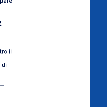
ppare
?
ro il
 di
—