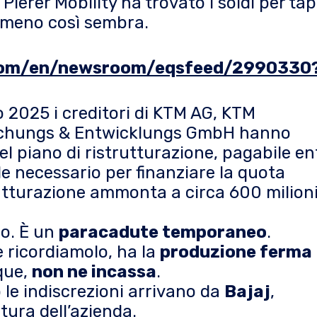
Pierer Mobility ha trovato i soldi per ta
lmeno così sembra.
y.com/en/newsroom/eqsfeed/2990330
 2025 i creditori di KTM AG, KTM
chungs & Entwicklungs GmbH hanno
 piano di ristrutturazione, pagabile ent
e necessario per finanziare la quota
trutturazione ammonta a circa 600 milioni
io. È un
paracadute temporaneo
.
 ricordiamolo, ha la
produzione ferma
que,
non ne incassa
.
 le indiscrezioni arrivano da
Bajaj
,
ura dell’azienda.