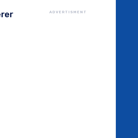
a
erer
ADVERTISMENT