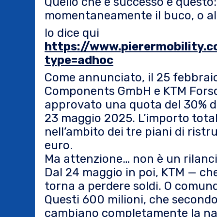
Quello che è successo è questo: 
momentaneamente il buco, o a
lo dice qui
https://www.pierermobilit
type=adhoc
Come annunciato, il 25 febbraio
Components GmbH e KTM Fors
approvato una quota del 30% del
23 maggio 2025. L’importo total
nell’ambito dei tre piani di ris
euro.
Ma attenzione… non è un rilanc
Dal 24 maggio in poi, KTM — che
torna a perdere soldi. O comun
Questi 600 milioni, che secondo
cambiano completamente la nat