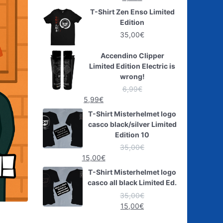
T-Shirt Zen Enso Limited
Edition
35,00
€
Accendino Clipper
Limited Edition Electric is
wrong!
6,99
€
5,99
€
T-Shirt Misterhelmet logo
casco black/silver Limited
Edition 10
35,00
€
15,00
€
T-Shirt Misterhelmet logo
casco all black Limited Ed.
35,00
€
15,00
€