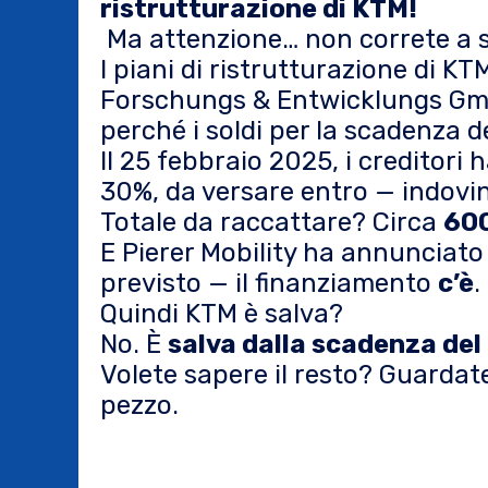
ristrutturazione di KTM!
Ma attenzione… non correte a 
I piani di ristrutturazione di
Forschungs & Entwicklungs G
perché i soldi per la scadenza d
Il 25 febbraio 2025, i creditor
30%, da versare entro — indovin
Totale da raccattare? Circa
600
E Pierer Mobility ha annunciato
previsto — il finanziamento
c’è
.
Quindi KTM è salva?
No.
È
salva dalla scadenza de
Volete sapere il resto? Guardate
pezzo.