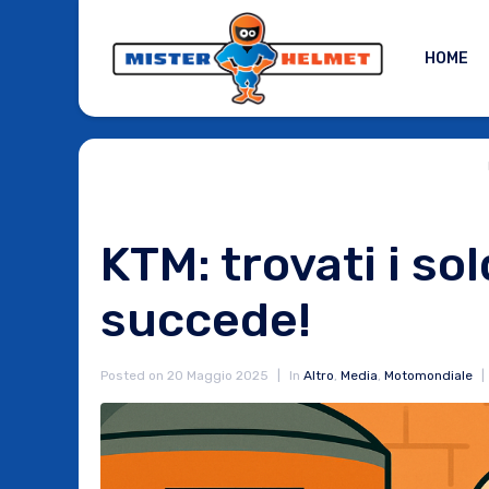
HOME
KTM: trovati i so
succede!
Posted on
20 Maggio 2025
In
Altro
,
Media
,
Motomondiale