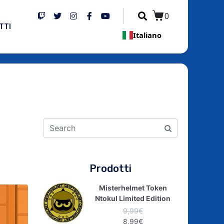
0
TTI
Italiano
!
Prodotti
Misterhelmet Token
Ntokul Limited Edition
9,99
€
8,99
€