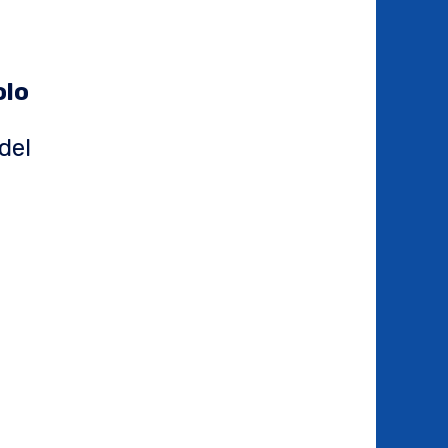
olo
del