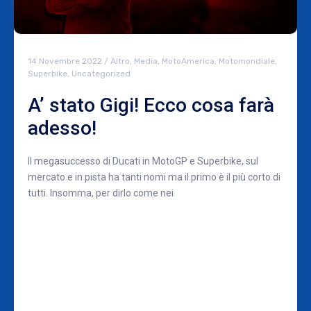
14 Novembre 2022
/
Altro
,
Media
,
MotoAmerica
,
Motomondiale
,
Superbike
,
Uncategorized
A’ stato Gigi! Ecco cosa farà
adesso!
Il megasuccesso di Ducati in MotoGP e Superbike, sul
mercato e in pista ha tanti nomi ma il primo è il più corto di
tutti. Insomma, per dirlo come nei