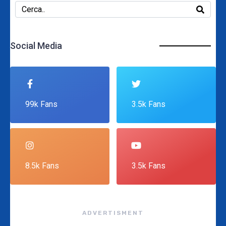
Social Media
99k Fans
3.5k Fans
8.5k Fans
3.5k Fans
ADVERTISMENT