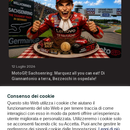
12 Luglio 2026
MotoGP, Sachsenring: Marquez all you can eat! Di
Giannantonio a terra, Bezzecchi in ospedale!
Consenso dei cookie
Questo sito Web utilizza i cookie che aiutano il
funzionamento del sito Web e per tenere traccia di come
interagisci con esso in modo da poterti offrire un'esperienza
utente migliorata e personalizzata. Utilizzeremo i cookie solo
se acconsenti facendo clic su Accetta. Puoi anche gestire le
GIANLUIGI RAGNO | P.IVA 09196141007 | ©2021
ALL RIGHTS
preferenze dei singoli cookie dalle Impostazioni.
Leggi di più