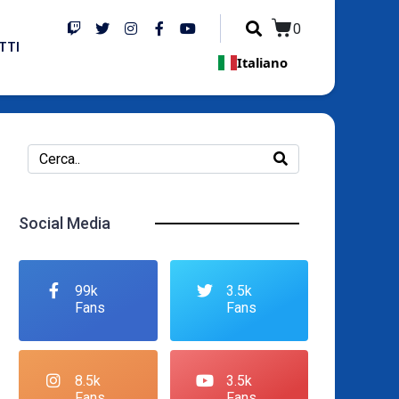
0
TTI
Italiano
Social Media
99k
3.5k
Fans
Fans
8.5k
3.5k
Fans
Fans