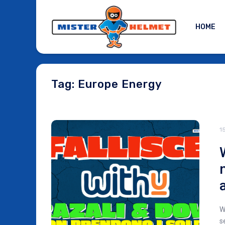
HOME
Tag: Europe Energy
1
W
s