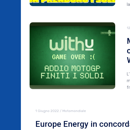
l
1
L
m
f
1 Giugno 2022
/
Motomondiale
Europe Energy in concorda