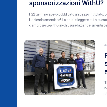
sponsorizzazioni WithU?
Il 22 gennaio avevo pubblicato un pezzo Intitolato: L
L’azienda smentisce! Lo potete leggere qui a questo
clamorosi-su-withu-in-chiusura-lazienda-smentisc
2
T
b
ti