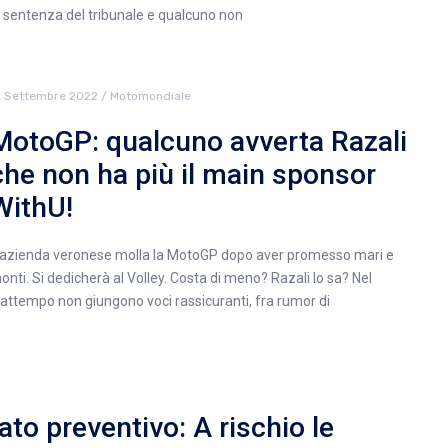
a sentenza del tribunale e qualcuno non
2 Settembre 2022
/
Motomondiale
MotoGP: qualcuno avverta Razali
che non ha più il main sponsor
WithU!
’azienda veronese molla la MotoGP dopo aver promesso mari e
onti. Si dedicherà al Volley. Costa di meno? Razali lo sa? Nel
rattempo non giungono voci rassicuranti, fra rumor di
to preventivo: A rischio le