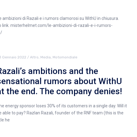
e ambizioni di Razali e i rumors clamorosi su WithU in chiusura.
 link. misterhelmet.com/le-ambizioni-di-razali-e-i-rumors-
e/
3 Gennaio 2022
/
Altro
,
Media
,
Motomondiale
Razali’s ambitions and the
sensational rumors about WithU
at the end. The company denies!
he energy sponsor loses 30% of its customers in a single day. Will it
e able to pay? Razlan Razali, founder of the RNF team (this is the
tle he