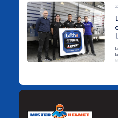
2
L
l
t