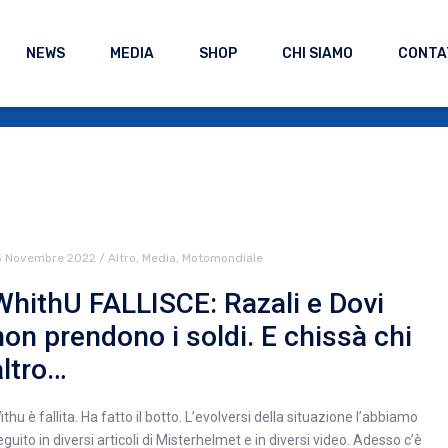
NEWS
MEDIA
SHOP
CHI SIAMO
CONTA
5 Novembre 2022
/
Altro
,
Media
,
Motomondiale
WhithU FALLISCE: Razali e Dovi
non prendono i soldi. E chissà chi
altro…
ithu è fallita. Ha fatto il botto. L’evolversi della situazione l’abbiamo
eguito in diversi articoli di Misterhelmet e in diversi video. Adesso c’è