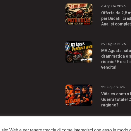
6 Agosto 2026
Offerta da 2,5 m
per Ducati: cred
Analisi complet
29 Luglio 2026
MV Agusta: sit
drammatica e s
rischio! E ora la
vendita!
21 Luglio 2026
Viñales contro
Guerra totale! C
ragione?
l sito Web e per tenere traccia di come interagisci con esso in modo 