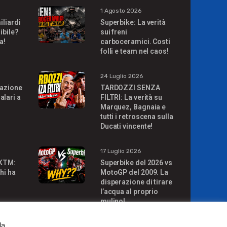
1 Agosto 2026
iliardi
Superbike: La verità
ibile?
sui freni
a!
carboceramici. Costi
folli e team nel caos!
24 Luglio 2026
uazione
TARDOZZI SENZA
alari a
FILTRI: La verità su
Marquez, Bagnaia e
tutti i retroscena sulla
Ducati vincente!
17 Luglio 2026
 KTM:
Superbike del 2026 vs
hi ha
MotoGP del 2009. La
disperazione di tirare
l’acqua al proprio
mulino!
da