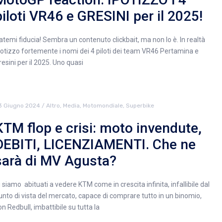
piloti VR46 e GRESINI per il 2025!
atemi fiducia! Sembra un contenuto clickbait, ma non lo è. In realtà
potizzo fortemente i nomi dei 4 piloti dei team VR46 Pertamina e
resini per il 2025. Uno quasi
3 Giugno 2024
/
Altro
,
Media
,
Motomondiale
,
Superbike
KTM flop e crisi: moto invendute,
DEBITI, LICENZIAMENTI. Che ne
sarà di MV Agusta?
i siamo abituati a vedere KTM come in crescita infinita, infallibile dal
unto di vista del mercato, capace di comprare tutto in un binomio,
on Redbull, imbattibile su tutta la