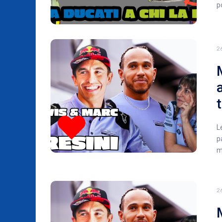
p
2
L
p
m
2