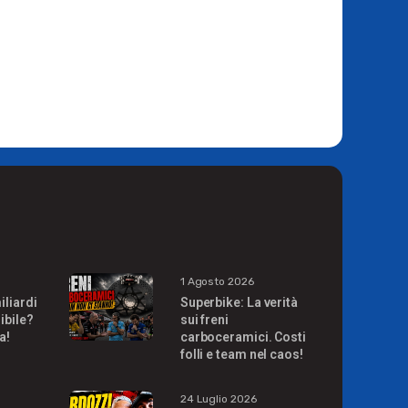
1 Agosto 2026
iliardi
Superbike: La verità
ibile?
sui freni
a!
carboceramici. Costi
folli e team nel caos!
24 Luglio 2026