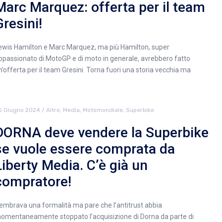
Marc Marquez: offerta per il team
Gresini!
ewis Hamilton e Marc Marquez, ma più Hamilton, super
ppassionato di MotoGP e di moto in generale, avrebbero fatto
n’offerta per il team Gresini. Torna fuori una storia vecchia ma
5 Giugno 2024
/
Altro
,
Media
,
Motomondiale
,
Superbike
DORNA deve vendere la Superbike
se vuole essere comprata da
Liberty Media. C’è già un
compratore!
embrava una formalità ma pare che l’antitrust abbia
omentaneamente stoppato l’acquisizione di Dorna da parte di