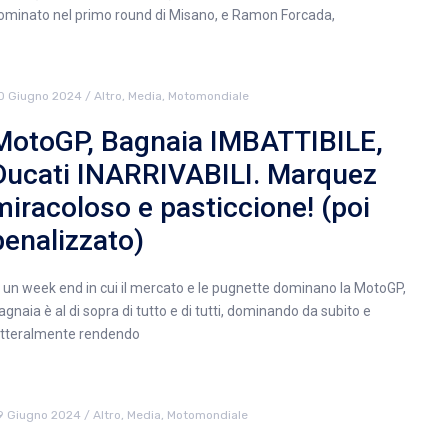
ominato nel primo round di Misano, e Ramon Forcada,
0 Giugno 2024
/
Altro
,
Media
,
Motomondiale
MotoGP, Bagnaia IMBATTIBILE,
Ducati INARRIVABILI. Marquez
miracoloso e pasticcione! (poi
penalizzato)
n un week end in cui il mercato e le pugnette dominano la MotoGP,
agnaia è al di sopra di tutto e di tutti, dominando da subito e
etteralmente rendendo
9 Giugno 2024
/
Altro
,
Media
,
Motomondiale