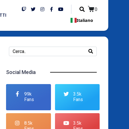
0
TTI
Italiano
Social Media
99k
3.5k
Fans
Fans
8.5k
3.5k
Fans
Fans