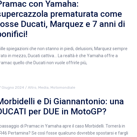
Pramac con Yamaha:
supercazzola prematurata come
fosse Ducati, Marquez e 7 anni di
onifici!
ille spiegazioni che non stanno in piedi, delusioni, Marquez sempre
irato in mezzo, Ducati cattiva… La realtà è che Yamaha offre a
ramac quello che Ducati non vuole offrirle più,
7 Giugno 2024
/
Altro
,
Media
,
Motomondiale
Morbidelli e Di Giannantonio: una
DUCATI per DUE in MotoGP?
l passaggio di Pramac in Yamaha apre il caso Morbidelli. Tornerà in
R46 Pertamina? Se così fosse qualcuno dovrebbe spostarsi e fargli