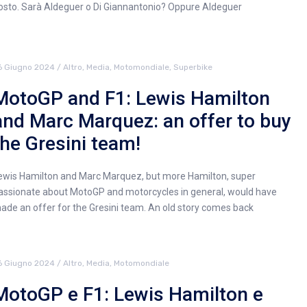
osto. Sarà Aldeguer o Di Giannantonio? Oppure Aldeguer
6 Giugno 2024
/
Altro
,
Media
,
Motomondiale
,
Superbike
MotoGP and F1: Lewis Hamilton
and Marc Marquez: an offer to buy
the Gresini team!
ewis Hamilton and Marc Marquez, but more Hamilton, super
assionate about MotoGP and motorcycles in general, would have
ade an offer for the Gresini team. An old story comes back
6 Giugno 2024
/
Altro
,
Media
,
Motomondiale
MotoGP e F1: Lewis Hamilton e