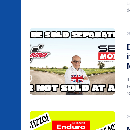
L
d
2
I
t
r
2