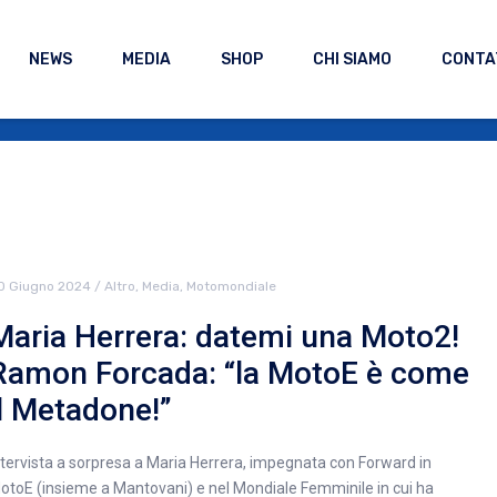
NEWS
MEDIA
SHOP
CHI SIAMO
CONTA
0 Giugno 2024
/
Altro
,
Media
,
Motomondiale
Maria Herrera: datemi una Moto2!
Ramon Forcada: “la MotoE è come
il Metadone!”
ntervista a sorpresa a Maria Herrera, impegnata con Forward in
otoE (insieme a Mantovani) e nel Mondiale Femminile in cui ha