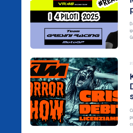
D
i
G
2
C
p
c