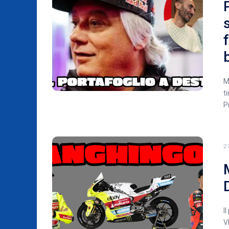
b
M
t
P
2
I
V