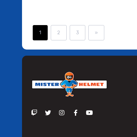
1
2
3
»