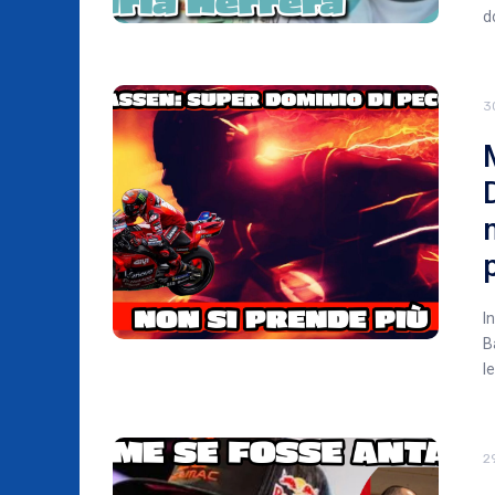
d
3
I
B
l
2