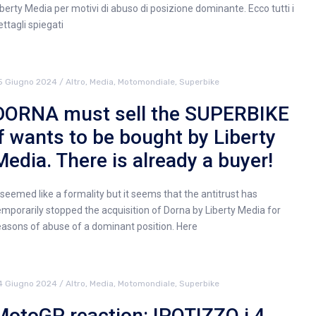
iberty Media per motivi di abuso di posizione dominante. Ecco tutti i
ettagli spiegati
5 Giugno 2024
/
Altro
,
Media
,
Motomondiale
,
Superbike
DORNA must sell the SUPERBIKE
if wants to be bought by Liberty
Media. There is already a buyer!
t seemed like a formality but it seems that the antitrust has
emporarily stopped the acquisition of Dorna by Liberty Media for
easons of abuse of a dominant position. Here
4 Giugno 2024
/
Altro
,
Media
,
Motomondiale
,
Superbike
MotoGP reaction: IPOTIZZO i 4