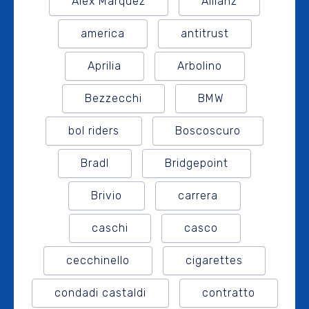
Alex Marquez
Allianz
america
antitrust
Aprilia
Arbolino
Bezzecchi
BMW
bol riders
Boscoscuro
Bradl
Bridgepoint
Brivio
carrera
caschi
casco
cecchinello
cigarettes
condadi castaldi
contratto