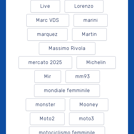
Live
Lorenzo
Marc VDS
marini
marquez
Martin
Massimo Rivola
mercato 2025
Michelin
Mir
mm93
mondiale femminile
monster
Mooney
Moto2
moto3
motociclismo femminile