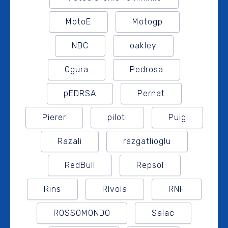
MotoE
Motogp
NBC
oakley
Ogura
Pedrosa
pEDRSA
Pernat
Pierer
piloti
Puig
Razali
razgatlioglu
RedBull
Repsol
Rins
RIvola
RNF
ROSSOMONDO
Salac