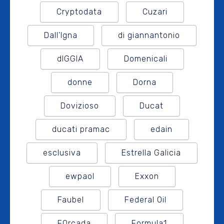
Cryptodata
Cuzari
Dall'Igna
di giannantonio
dIGGIA
Domenicali
donne
Dorna
Dovizioso
Ducat
ducati pramac
edain
esclusiva
Estrella Galicia
ewpaol
Exxon
Faubel
Federal Oil
FOrcada
Formula1