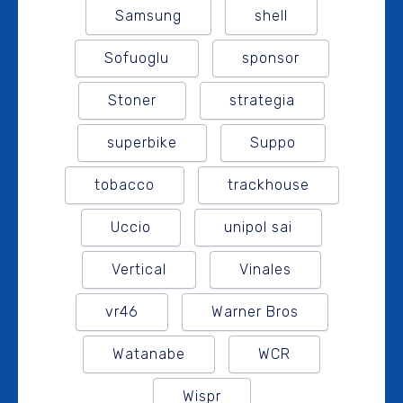
Samsung
shell
Sofuoglu
sponsor
Stoner
strategia
superbike
Suppo
tobacco
trackhouse
Uccio
unipol sai
Vertical
Vinales
vr46
Warner Bros
Watanabe
WCR
Wispr