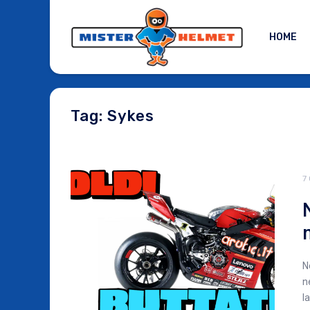
HOME
Tag: Sykes
7
N
ne
l