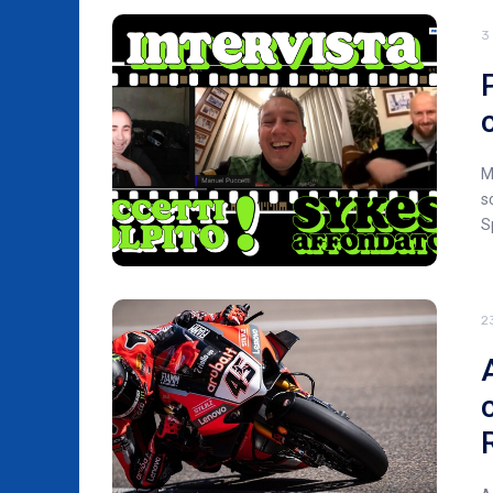
3
M
s
S
2