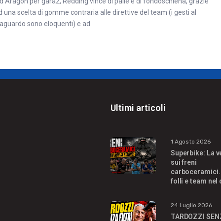
d Aragon per gara2, Redding vince di palle e di fondoschiena, grazie
d una scelta di gomme contraria alle direttive del team (i gesti al
raguardo sono eloquenti) e ad
Ultimi articoli
1 Agosto 2026
Superbike: La v
sui freni
carboceramici.
folli e team nel
24 Luglio 2026
TARDOZZI SEN