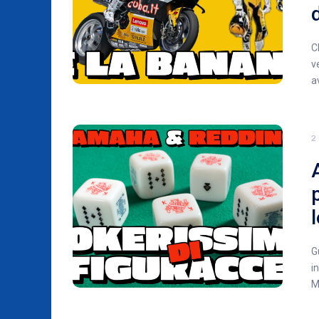
C
v
a
2
G
i
M