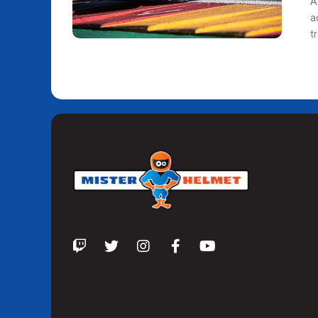
A
a
t