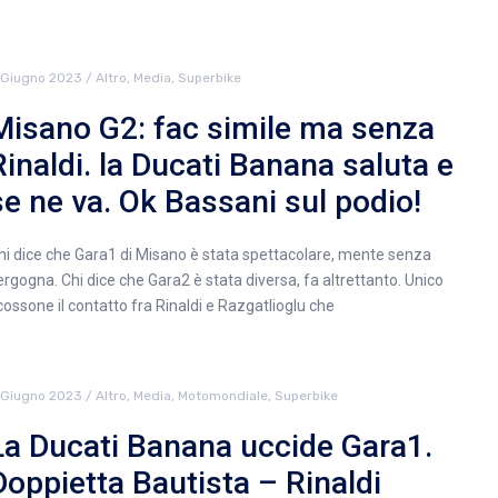
 Giugno 2023
/
Altro
,
Media
,
Superbike
Misano G2: fac simile ma senza
Rinaldi. la Ducati Banana saluta e
se ne va. Ok Bassani sul podio!
hi dice che Gara1 di Misano è stata spettacolare, mente senza
ergogna. Chi dice che Gara2 è stata diversa, fa altrettanto. Unico
cossone il contatto fra Rinaldi e Razgatlioglu che
 Giugno 2023
/
Altro
,
Media
,
Motomondiale
,
Superbike
La Ducati Banana uccide Gara1.
Doppietta Bautista – Rinaldi