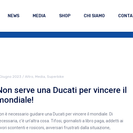
NEWS
MEDIA
SHOP
CHI SIAMO
CONTA
 Giugno 2023
/
Altro
,
Media
,
Superbike
Non serve una Ducati per vincere il
mondiale!
on è necessario guidare una Ducati per vincere il mondiale. Di
cessaria, c’è un’altra cosa. Tifosi, giornalisti a libro paga, addetti ai
avori scontenti e rosiconi, avversari frustrati dalla situazione,