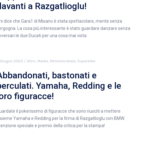
davanti a Razgatlioglu!
hi dice che Gara1 di Misano è stata spettacolare, mente senza
ergogna. La cosa più interessante è stato guardare danzare senza
vversari le due Ducati per una cosa mai vista
 Giugno 2023
/
Altro
,
Media
,
Motomondiale
,
Superbike
Abbandonati, bastonati e
perculati. Yamaha, Redding e le
loro figuracce!
uardate il pokerissimo di figuracce che sono riusciti a mettere
nsieme Yamaha e Redding per la firma di Razgatlioglu con BMW.
enzione speciale e premio della critica per la stampa!