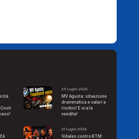
29 Luglio 2026
erità
MV Agusta: situazione
drammatica e salari a
 Costi
rischio! E ora la
 caos!
vendita!
21 Luglio 2026
ZA
Viñales contro KTM: