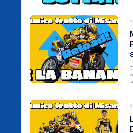
4
C
v
s
3