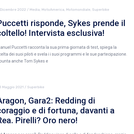
 Dicembre 2022
/
Media
,
MotoAmerica
,
Motomondiale
,
Superbike
Puccetti risponde, Sykes prende il
coltello! Intervista esclusiva!
anuel Puccetti racconta la sua prima giornata di test, spiega la
celta dei suoi piloti e svela i i suoi programmi e le sue partecipazione.
punta anche Tom Sykes e
3 Maggio 2021
/
Superbike
Aragon, Gara2: Redding di
coraggio e di fortuna, davanti a
Rea. Pirelli? Oro nero!