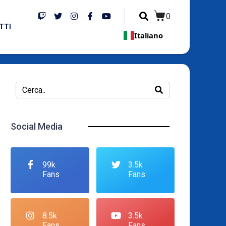
0
TTI
Italiano
Social Media
99k
3.5k
Fans
Fans
8.5k
3.5k
Fans
Fans