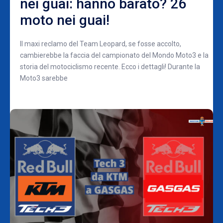
nei guai: hanno barato? 26
moto nei guai!
Il maxi reclamo del Team Leopard, se fosse accolto,
cambierebbe la faccia del campionato del Mondo Moto3 e la
storia del motociclismo recente. Ecco i dettagli! Durante la
Moto3 sarebbe