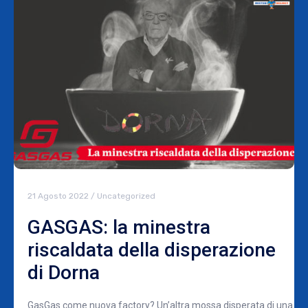
21 Agosto 2022
/
Uncategorized
GASGAS: la minestra
riscaldata della disperazione
di Dorna
GasGas come nuova factory? Un’altra mossa disperata di una