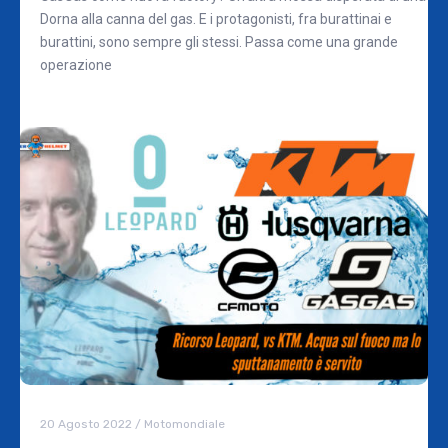
Dorna alla canna del gas. E i protagonisti, fra burattinai e
burattini, sono sempre gli stessi. Passa come una grande
operazione
20 Agosto 2022
/
Motomondiale