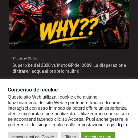
17 Luglio 2026
Superbike del 2026 vs MotoGP del 2009. La disperazione
di tirare l’acqua al proprio mulino!
Consenso dei cookie
Questo sito Web utilizza i cookie che aiutano il
funzionamento del sito Web e per tenere traccia di come
interagisci con esso in modo da poterti offrire un'esperienza
utente migliorata e personalizzata. Utilizzeremo i cookie solo
se acconsenti facendo clic su Accetta. Puoi anche gestire le
GIANLUIGI RAGNO | P.IVA 09196141007 | ©2021
ALL RIGHTS
preferenze dei singoli cookie dalle Impostazioni.
Leggi di più
RESERVED.
impostazioni dei Cookie
Rifiuta
Accettare tutto