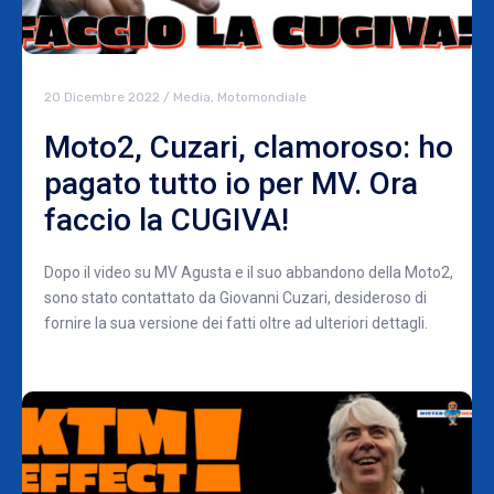
20 Dicembre 2022
/
Media
,
Motomondiale
Moto2, Cuzari, clamoroso: ho
pagato tutto io per MV. Ora
faccio la CUGIVA!
Dopo il video su MV Agusta e il suo abbandono della Moto2,
sono stato contattato da Giovanni Cuzari, desideroso di
fornire la sua versione dei fatti oltre ad ulteriori dettagli.