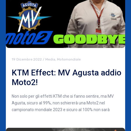
19 Dicembre 2022
/
Media
,
Motomondiale
KTM Effect: MV Agusta addio
Moto2!
Non solo per gli effetti KTM che si fanno sentire, ma MV
Agusta, sicuro al 99%, non schiererà una Moto2 nel
campionato mondiale 2023 e sicuro al 100% non sarà