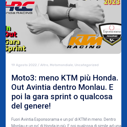
19 Agosto 2022
/
Altro
,
Motomondiale
,
Uncategorized
Moto3: meno KTM più Honda.
Out Avintia dentro Monlau. E
poi la gara sprint o qualcosa
del genere!
Fuori Avintia Esponsorama e un po’ di KTM in meno. Dentro
Monlau e un po’ di Honda in più. E poi qualcosa di simile ad una