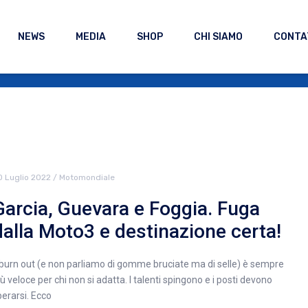
NEWS
MEDIA
SHOP
CHI SIAMO
CONTA
0 Luglio 2022
/
Motomondiale
Garcia, Guevara e Foggia. Fuga
dalla Moto3 e destinazione certa!
l burn out (e non parliamo di gomme bruciate ma di selle) è sempre
iù veloce per chi non si adatta. I talenti spingono e i posti devono
iberarsi. Ecco