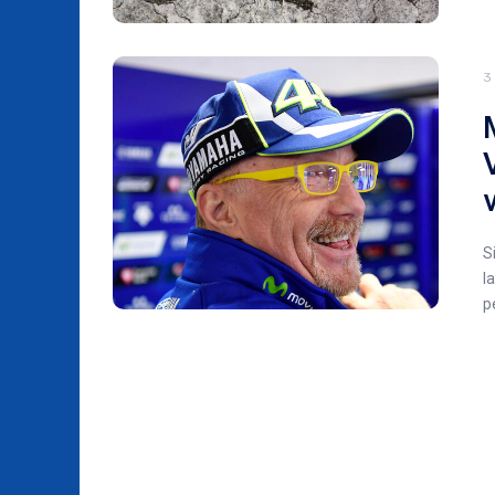
3
S
l
p