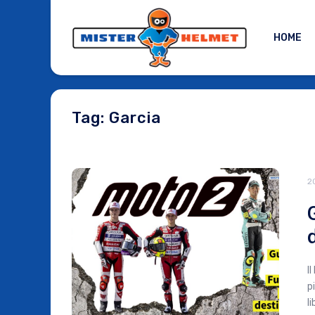
HOME
Tag: Garcia
2
I
p
l