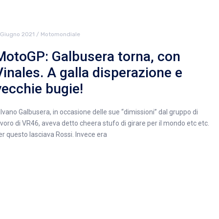
 Giugno 2021
/
Motomondiale
MotoGP: Galbusera torna, con
Vinales. A galla disperazione e
vecchie bugie!
ilvano Galbusera, in occasione delle sue “dimissioni” dal gruppo di
avoro di VR46, aveva detto cheera stufo di girare per il mondo etc etc.
er questo lasciava Rossi. Invece era