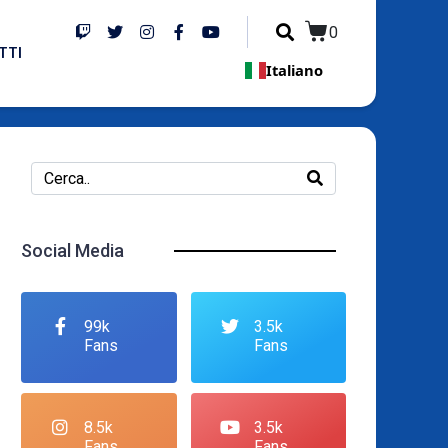
0
TTI
Italiano
Social Media
99k
3.5k
Fans
Fans
8.5k
3.5k
Fans
Fans