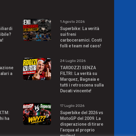
1 Agosto 2026
iliardi
Superbike: La verità
ibile?
sui freni
a!
carboceramici. Costi
folli e team nel caos!
24 Luglio 2026
uazione
TARDOZZI SENZA
alari a
FILTRI: La verità su
Marquez, Bagnaia e
tutti i retroscena sulla
Ducati vincente!
17 Luglio 2026
 KTM:
Superbike del 2026 vs
hi ha
MotoGP del 2009. La
disperazione di tirare
l’acqua al proprio
mulino!