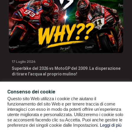
17 Luglio 2026
Superbike del 2026 vs MotoGP del 2009. La disperazione
di tirare l’acqua al proprio mulino!
Consenso dei cookie
Questo sito Web utilizza i cookie che aiutano il
funzionamento del sito Web e per tenere traccia di come
interagisci con esso in modo da poterti offrire un'esperienza
utente migliorata e personalizzata. Utilizzeremo i cookie solo
se acconsenti facendo clic su Accetta. Puoi anche gestire le
GIANLUIGI RAGNO | P.IVA 09196141007 | ©2021
ALL RIGHTS
preferenze dei singoli cookie dalle Impostazioni.
Leggi di più
RESERVED.