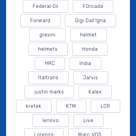
Federal Oil
FOrcada
Forward
Gigi Dall'Igna
gresini
helmet
helmets
Honda
HRC
India
Italtrans
Jarvis
justin marks
Kalex
kretek
KTM
LCR
lenovo
Live
Lorenzo
Marc VDS