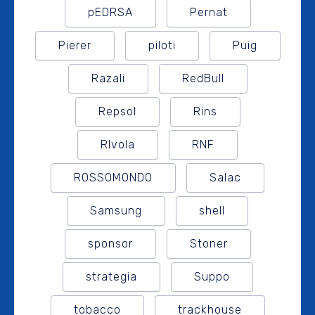
pEDRSA
Pernat
Pierer
piloti
Puig
Razali
RedBull
Repsol
Rins
RIvola
RNF
ROSSOMONDO
Salac
Samsung
shell
sponsor
Stoner
strategia
Suppo
tobacco
trackhouse