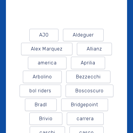
AJO
Aldeguer
Alex Marquez
Allianz
america
Aprilia
Arbolino
Bezzecchi
bol riders
Boscoscuro
Bradl
Bridgepoint
Brivio
carrera
caschi
casco