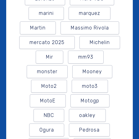
marini
marquez
Martin
Massimo Rivola
mercato 2025
Michelin
Mir
mm93
monster
Mooney
Moto2
moto3
MotoE
Motogp
NBC
oakley
Ogura
Pedrosa