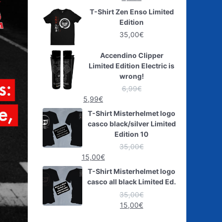
T-Shirt Zen Enso Limited
Edition
35,00
€
Accendino Clipper
Limited Edition Electric is
wrong!
6,99
€
5,99
€
T-Shirt Misterhelmet logo
casco black/silver Limited
Edition 10
35,00
€
15,00
€
T-Shirt Misterhelmet logo
casco all black Limited Ed.
35,00
€
15,00
€