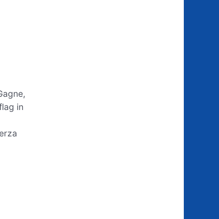
 Gagne,
lag in
terza