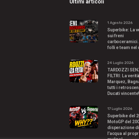
Ultimi articoli
1 Agosto 2026
Superbike: La v
sui freni
carboceramici.
folli e team nel
24 Luglio 2026
TARDOZZI SEN
FILTRI: La verit
Marquez, Bagna
tutti i retroscen
Ducati vincente
17 Luglio 2026
Superbike del 2
MotoGP del 200
disperazione di
l’acqua al propr