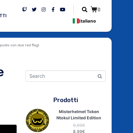
0
TTI
Italiano
podio con due red flag!
e
Prodotti
Misterhelmet Token
Ntokul Limited Edition
9,99
€
8,99
€