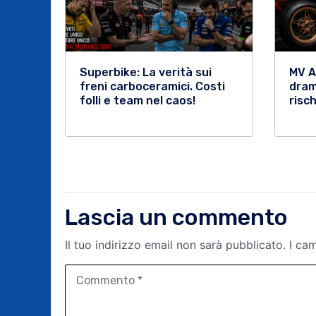
Superbike: La verità sui
MV A
freni carboceramici. Costi
dram
folli e team nel caos!
risch
Lascia un commento
Il tuo indirizzo email non sarà pubblicato.
I ca
C
o
m