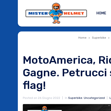
HOME
Home
Superbike
MotoAmerica, Ri
Gagne. Petrucci 
flag!
Posted on
26 Giugno 2022
In
Superbike
,
Uncategorized