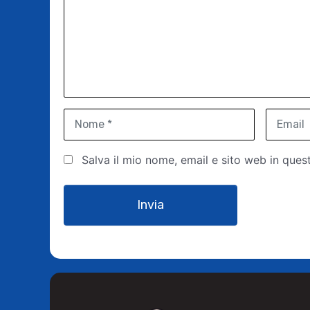
m
e
n
t
o
*
N
E
o
m
m
a
Salva il mio nome, email e sito web in que
e
i
*
l
*
Invia