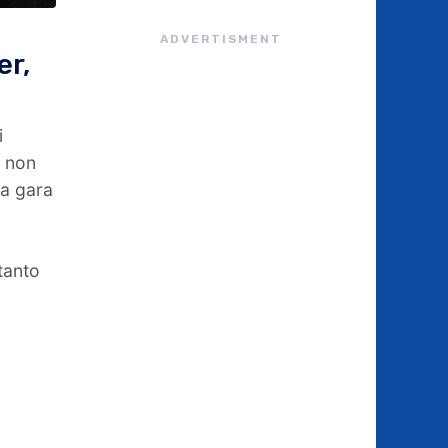
ADVERTISMENT
er,
i
a non
la gara
tanto