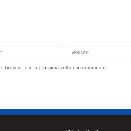
W
e
b
sto browser per la prossima volta che commento.
s
i
t
e