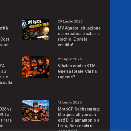
29 Luglio 2026
erità
MV Agusta: situazione
drammatica e salari a
 Costi
rischio! E ora la
 caos!
vendita!
21 Luglio 2026
ZA
Viñales contro KTM:
à su
Guerra totale! Chi ha
ia e
ragione?
a sulla
!
12 Luglio 2026
026 vs
MotoGP, Sachsenring:
9. La
Marquez all you can
 tirare
eat! Di Giannantonio a
io
terra, Bezzecchi in