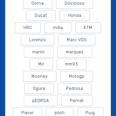
Dorna
Dovizioso
Ducat
Honda
HRC
India
KTM
Lorenzo
Marc VDS
marini
marquez
Mir
mm93
Mooney
Motogp
Ogura
Pedrosa
pEDRSA
Pernat
Pierer
piloti
Puig