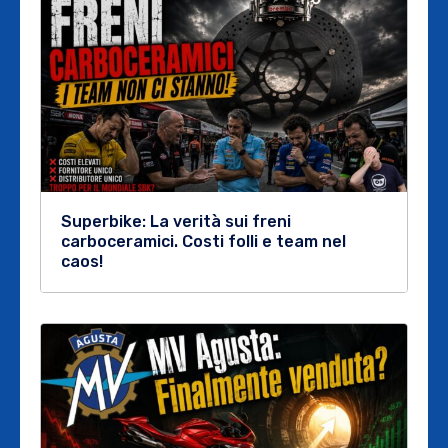
Superbike: La verità sui freni
carboceramici. Costi folli e team nel
caos!