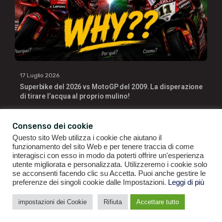
17 Luglio 2026
Superbike del 2026 vs MotoGP del 2009. La disperazione
di tirare l’acqua al proprio mulino!
Consenso dei cookie
Questo sito Web utilizza i cookie che aiutano il
funzionamento del sito Web e per tenere traccia di come
interagisci con esso in modo da poterti offrire un'esperienza
utente migliorata e personalizzata. Utilizzeremo i cookie solo
se acconsenti facendo clic su Accetta. Puoi anche gestire le
GIANLUIGI RAGNO | P.IVA 09196141007 | ©2021
ALL RIGHTS
preferenze dei singoli cookie dalle Impostazioni.
Leggi di più
RESERVED.
impostazioni dei Cookie
Rifiuta
Accettare tutto
CONDIZIONI GENERALI DI VENDITA
|
POLITICA DI PRIVACY