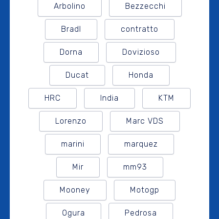
Arbolino
Bezzecchi
Bradl
contratto
Dorna
Dovizioso
Ducat
Honda
HRC
India
KTM
Lorenzo
Marc VDS
marini
marquez
Mir
mm93
Mooney
Motogp
Ogura
Pedrosa