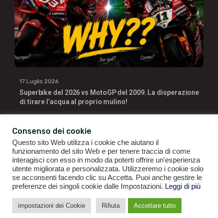
17 Luglio 2026
Superbike del 2026 vs MotoGP del 2009. La disperazione
di tirare l’acqua al proprio mulino!
Consenso dei cookie
Questo sito Web utilizza i cookie che aiutano il
funzionamento del sito Web e per tenere traccia di come
interagisci con esso in modo da poterti offrire un'esperienza
utente migliorata e personalizzata. Utilizzeremo i cookie solo
se acconsenti facendo clic su Accetta. Puoi anche gestire le
GIANLUIGI RAGNO | P.IVA 09196141007 | ©2021
ALL RIGHTS
preferenze dei singoli cookie dalle Impostazioni.
Leggi di più
RESERVED.
impostazioni dei Cookie
Rifiuta
Accettare tutto
CONDIZIONI GENERALI DI VENDITA
|
POLITICA DI PRIVACY