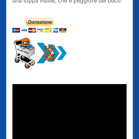
una toppa inutile, che è peggiore del buco.