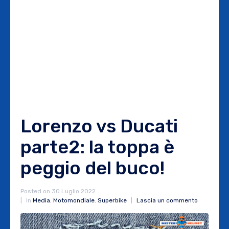
Lorenzo vs Ducati
parte2: la toppa è
peggio del buco!
Posted on
30 Luglio 2022
In
Media
,
Motomondiale
,
Superbike
Lascia un commento