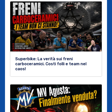
Superbike: La verità sui freni
carboceramici. Costi folli e team nel
caos!