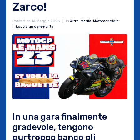
Zarco!
Posted on
14 Maggio 2023
In
Altro
,
Media
,
Motomondiale
Lascia un commento
In una gara finalmente
gradevole, tengono
purtroppo banco gli