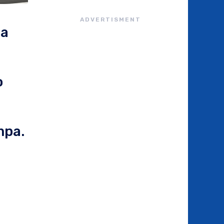
ADVERTISMENT
 a
o
mpa.