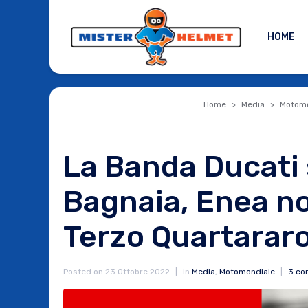
HOME
Home
Media
Motomo
La Banda Ducati
Bagnaia, Enea no
Terzo Quartararo
Posted on
23 Ottobre 2022
In
Media
,
Motomondiale
3 c