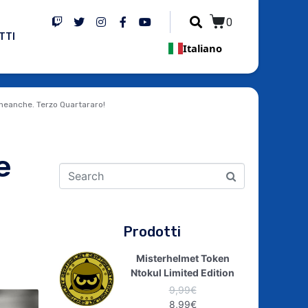
0
TTI
Italiano
neanche. Terzo Quartararo!
e
Prodotti
Misterhelmet Token
Ntokul Limited Edition
9,99
€
8,99
€