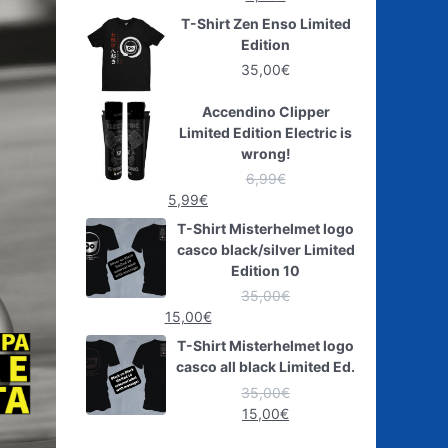
T-Shirt Zen Enso Limited
Edition
35,00
€
Accendino Clipper
Limited Edition Electric is
wrong!
6,99
€
5,99
€
T-Shirt Misterhelmet logo
casco black/silver Limited
Edition 10
35,00
€
15,00
€
T-Shirt Misterhelmet logo
casco all black Limited Ed.
35,00
€
15,00
€