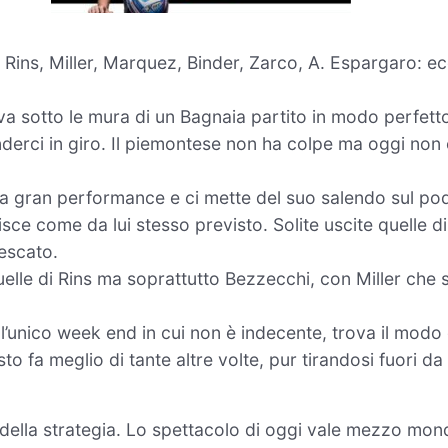
 Rins, Miller, Marquez, Binder, Zarco, A. Espargaro: ec
riva sotto le mura di un Bagnaia partito in modo perfett
erci in giro. Il piemontese non ha colpe ma oggi non
una gran performance e ci mette del suo salendo sul pod
sce come da lui stesso previsto. Solite uscite quelle di
nescato.
quelle di Rins ma soprattutto Bezzecchi, con Miller che s
ll’unico week end in cui non è indecente, trova il modo 
o fa meglio di tante altre volte, pur tirandosi fuori da
della strategia. Lo spettacolo di oggi vale mezzo mond