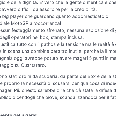
gio e della dignità. E’ vero che la gente dimentica e ch
vvero difficili da assorbire per la credibilità.
i e big player che guardano quanto addomesticato o
diale MotoGP all’occorrenza!
nessun festeggiamento sfrenato, nessuna esplosione di 
 degli operatori nei box, stampa inclusa.
stifica tutto con il pathos e la tensione ma le realtà è
ta in scena una combine peraltro inutile, perché la il mo
agnaia oggi avrebbe potuto avere magari 5 punti in 
aggio su Quartararo.
sono stati ordini da scuderia, da parte del Box e della 
’è proprio la necessità di scusarsi per qualcosa di inde
nager. Più onesto sarebbe dire che c’è stata la difesa d
pubblico dicendogli che piove, scandalizzandoci per il fa
mento della gara!