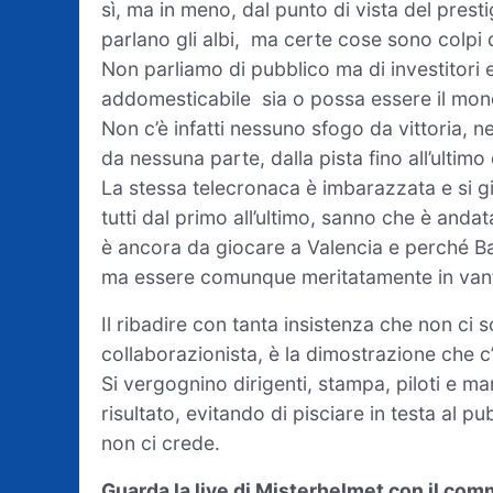
sì, ma in meno, dal punto di vista del presti
parlano gli albi, ma certe cose sono colpi da
Non parliamo di pubblico ma di investitor
addomesticabile sia o possa essere il mon
Non c’è infatti nessuno sfogo da vittoria, 
da nessuna parte, dalla pista fino all’ultimo
La stessa telecronaca è imbarazzata e si giu
tutti dal primo all’ultimo, sanno che è anda
è ancora da giocare a Valencia e perché B
ma essere comunque meritatamente in vant
Il ribadire con tanta insistenza che non ci 
collaborazionista, è la dimostrazione che c
Si vergognino dirigenti, stampa, piloti e ma
risultato, evitando di pisciare in testa al 
non ci crede.
Guarda la live di Misterhelmet con il com