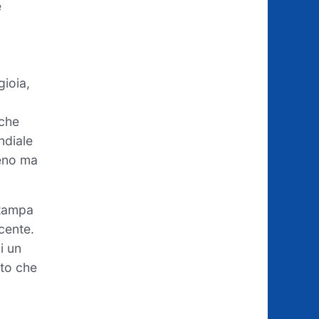
e
gioia,
 che
ndiale
meno ma
stampa
cente.
i un
tto che