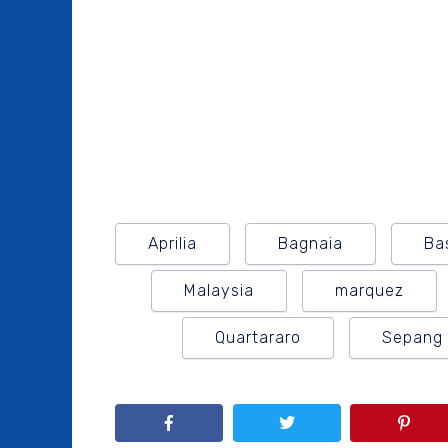
Aprilia
Bagnaia
Bas
Malaysia
marquez
Quartararo
Sepang