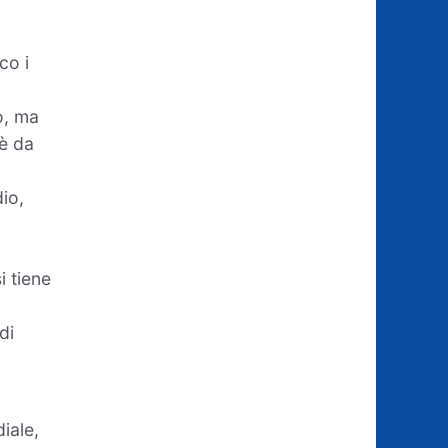
co i
o, ma
 è da
io,
i tiene
di
iale,