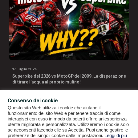
17 Luglio 2026
Superbike del 2026 vs MotoGP del 2009. La disperazione
di tirare l’acqua al proprio mulino!
Consenso dei cookie
Questo sito Web utilizza i cookie che aiutano il
funzionamento del sito Web e per tenere traccia di come
interagisci con esso in modo da poterti offrire un'esperienza
utente migliorata e personalizzata. Utilizzeremo i cookie solo
se acconsenti facendo clic su Accetta. Puoi anche gestire le
GIANLUIGI RAGNO | P.IVA 09196141007 | ©2021
ALL RIGHTS
preferenze dei singoli cookie dalle Impostazioni.
Leggi di più
RESERVED.