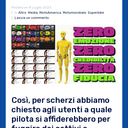
Posted on
8 Luglio 2023
In
Altro
,
Media
,
MotoAmerica
,
Motomondiale
,
Superbike
Lascia un commento
Così, per scherzi abbiamo
chiesto agli utenti a quale
pilota si affiderebbero per