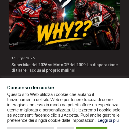
17 Luglio 2026
Superbike del 2026 vs MotoGP del 2009. La disperazione
di tirare l’acqua al proprio mulino!
Consenso dei cookie
Questo sito Web utilizza i cookie che aiutano il
funzionamento del sito Web e per tenere traccia di come
interagisci con esso in modo da poterti offrire un'esperienza
utente migliorata e personalizzata. Utilizzeremo i cookie solo
se acconsenti facendo clic su Accetta. Puoi anche gestire le
GIANLUIGI RAGNO | P.IVA 09196141007 | ©2021
ALL RIGHTS
preferenze dei singoli cookie dalle Impostazioni.
Leggi di più
RESERVED.