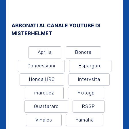
ABBONATI AL CANALE YOUTUBE DI
MISTERHELMET
Aprilia
Bonora
Concessioni
Espargaro
Honda HRC
Intervsita
marquez
Motogp
Quartararo
RSGP
Vinales
Yamaha