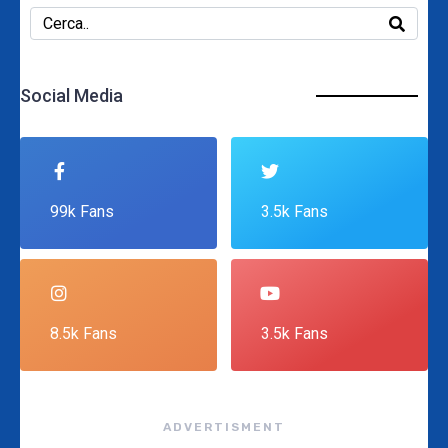
Social Media
99k Fans
3.5k Fans
8.5k Fans
3.5k Fans
ADVERTISMENT