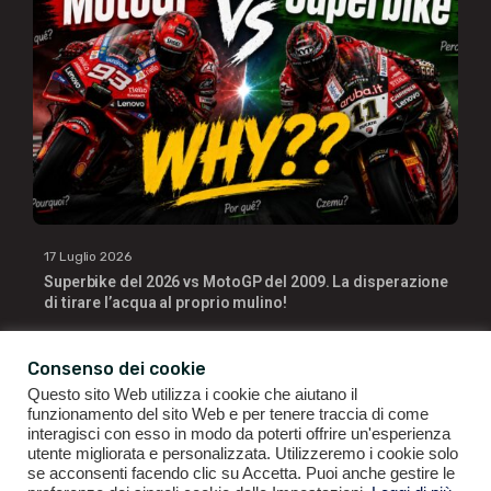
17 Luglio 2026
Superbike del 2026 vs MotoGP del 2009. La disperazione
di tirare l’acqua al proprio mulino!
Consenso dei cookie
Questo sito Web utilizza i cookie che aiutano il
funzionamento del sito Web e per tenere traccia di come
interagisci con esso in modo da poterti offrire un'esperienza
utente migliorata e personalizzata. Utilizzeremo i cookie solo
se acconsenti facendo clic su Accetta. Puoi anche gestire le
GIANLUIGI RAGNO | P.IVA 09196141007 | ©2021
ALL RIGHTS