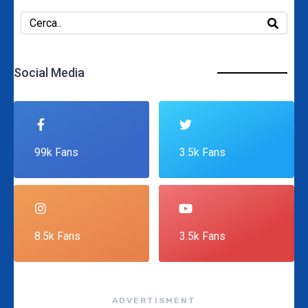
Social Media
99k Fans
3.5k Fans
8.5k Fans
3.5k Fans
ADVERTISMENT