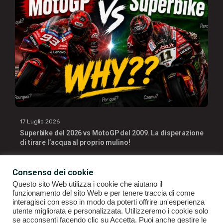
17 Luglio 2026
Superbike del 2026 vs MotoGP del 2009. La disperazione
di tirare l’acqua al proprio mulino!
Consenso dei cookie
Questo sito Web utilizza i cookie che aiutano il
funzionamento del sito Web e per tenere traccia di come
interagisci con esso in modo da poterti offrire un'esperienza
utente migliorata e personalizzata. Utilizzeremo i cookie solo
se acconsenti facendo clic su Accetta. Puoi anche gestire le
GIANLUIGI RAGNO | P.IVA 09196141007 | ©2021
ALL RIGHTS