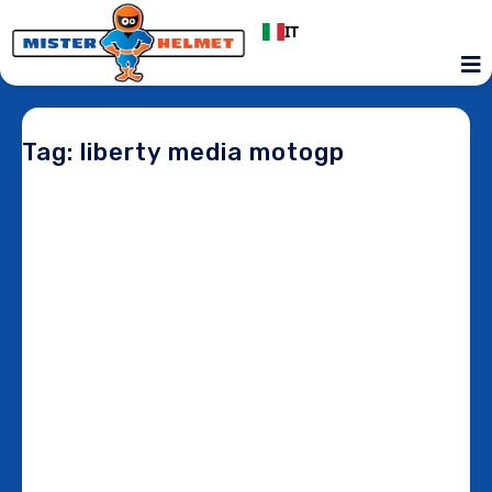
IT
Tag: liberty media motogp