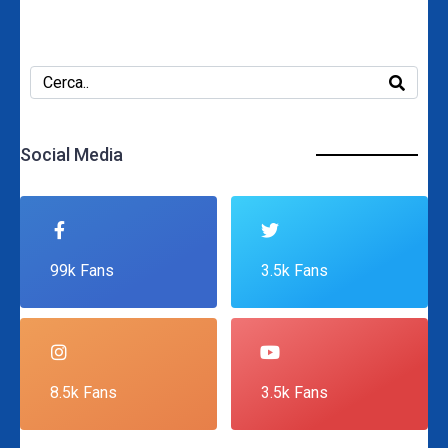
Social Media
99k Fans
3.5k Fans
8.5k Fans
3.5k Fans