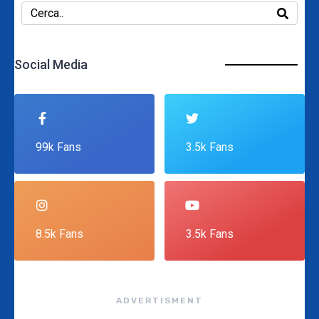
Social Media
99k Fans
3.5k Fans
8.5k Fans
3.5k Fans
ADVERTISMENT