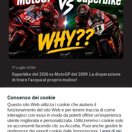
17 Luglio 2026
Superbike del 2026 vs MotoGP del 2009. La disperazione
di tirare l’acqua al proprio mulino!
Consenso dei cookie
Questo sito Web utilizza i cookie che aiutano il
funzionamento del sito Web e per tenere traccia di come
interagisci con esso in modo da poterti offrire un'esperienza
utente migliorata e personalizzata. Utilizzeremo i cookie solo
se acconsenti facendo clic su Accetta. Puoi anche gestire le
GIANLUIGI RAGNO | P.IVA 09196141007 | ©2021
ALL RIGHTS
preferenze dei singoli cookie dalle Impostazioni.
Leggi di più