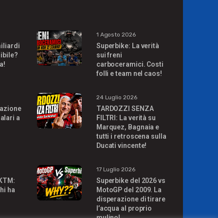
1 Agosto 2026
iliardi
Superbike: La verità
ibile?
sui freni
a!
carboceramici. Costi
folli e team nel caos!
24 Luglio 2026
uazione
TARDOZZI SENZA
alari a
FILTRI: La verità su
Marquez, Bagnaia e
tutti i retroscena sulla
Ducati vincente!
17 Luglio 2026
 KTM:
Superbike del 2026 vs
hi ha
MotoGP del 2009. La
disperazione di tirare
l’acqua al proprio
mulino!