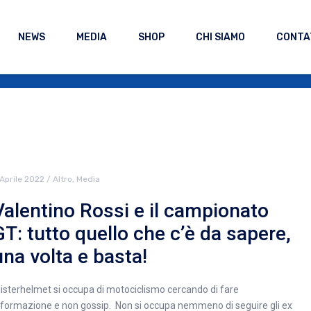
NEWS
MEDIA
SHOP
CHI SIAMO
CONTA
 Aprile 2022
/
Altro
,
Media
Valentino Rossi e il campionato
GT: tutto quello che c’è da sapere,
una volta e basta!
isterhelmet si occupa di motociclismo cercando di fare
nformazione e non gossip. Non si occupa nemmeno di seguire gli ex