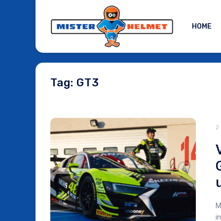
HOME
Tag: GT3
2
M
i