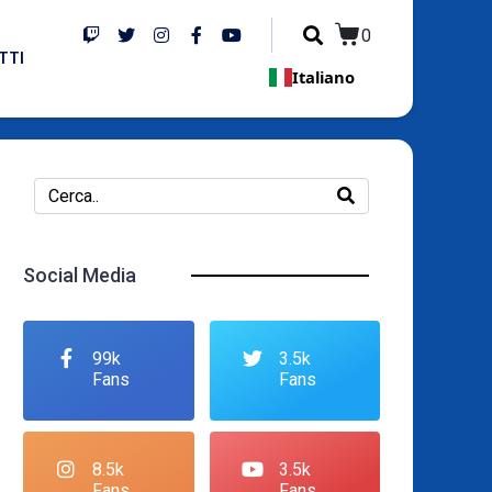
0
TTI
Italiano
Social Media
99k
3.5k
Fans
Fans
8.5k
3.5k
Fans
Fans